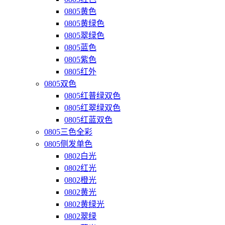
0805黄色
0805黄绿色
0805翠绿色
0805蓝色
0805紫色
0805红外
0805双色
0805红普绿双色
0805红翠绿双色
0805红蓝双色
0805三色全彩
0805侧发单色
0802白光
0802红光
0802橙光
0802黄光
0802黄绿光
0802翠绿