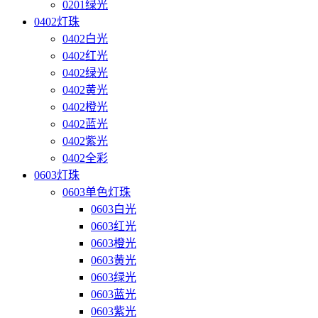
0201绿光
0402灯珠
0402白光
0402红光
0402绿光
0402黄光
0402橙光
0402蓝光
0402紫光
0402全彩
0603灯珠
0603单色灯珠
0603白光
0603红光
0603橙光
0603黄光
0603绿光
0603蓝光
0603紫光