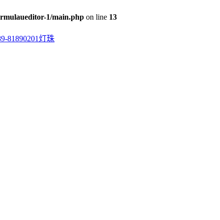
rmulaueditor-1/main.php
on line
13
0201灯珠