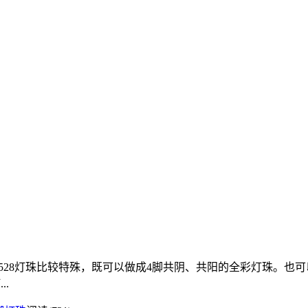
，3528灯珠比较特殊，既可以做成4脚共阴、共阳的全彩灯珠。也可以
..