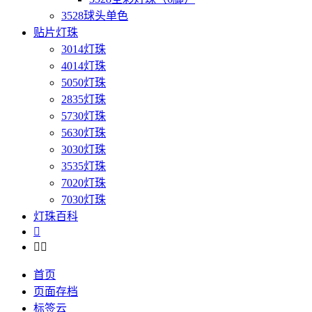
3528球头单色
贴片灯珠
3014灯珠
4014灯珠
5050灯珠
2835灯珠
5730灯珠
5630灯珠
3030灯珠
3535灯珠
7020灯珠
7030灯珠
灯珠百科



首页
页面存档
标签云