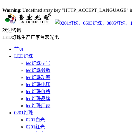
Warning
: Undefined array key "HTTP_ACCEPT_LANGUAGE" i
欢迎咨询
LED灯珠生产厂家台宏光电
首页
LED灯珠
led灯珠型号
led灯珠参数
led灯珠功率
led灯珠电压
led灯珠价格
led灯珠品牌
led灯珠厂家
0201灯珠
0201白光
0201红光