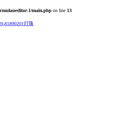
rmulaueditor-1/main.php
on line
13
0201灯珠