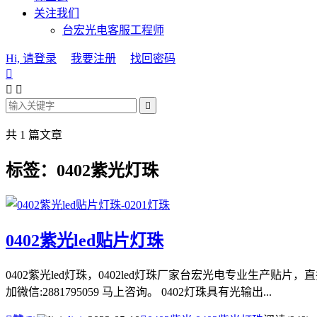
关注我们
台宏光电客服工程师
Hi, 请登录
我要注册
找回密码




共 1 篇文章
标签：0402紫光灯珠
0402紫光led贴片灯珠
0402紫光led灯珠，0402led灯珠厂家台宏光电专业生
加微信:2881795059 马上咨询。 0402灯珠具有光输出...