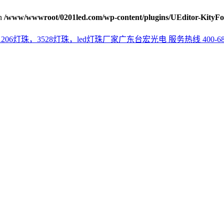
n
/www/wwwroot/0201led.com/wp-content/plugins/UEditor-KityFo