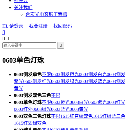
标签云
关注我们
台宏光电客服工程师
Hi, 请登录
我要注册
找回密码




0603单色灯珠
0603侧发单色
不限
0603侧发橙光
0603侧发白光
0603侧发
紫光
0603侧发红光
0603侧发绿光
0603侧发蓝光
0603侧发
黄光
0603侧发双色三色
不限
0603单色灯珠
不限
0603橙光
0603白光
0603紫光
0603红光
0603红外
0603绿光
0603蓝光
0603黄光
0603双色三色灯珠
不限
1615红普绿双色
1615红绿蓝三色
1615红翠绿双色