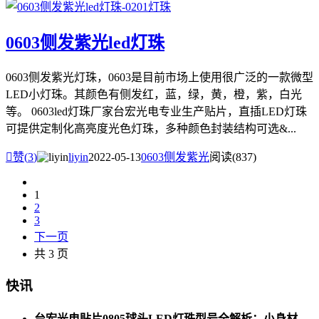
0603侧发紫光led灯珠
0603侧发紫光灯珠，0603是目前市场上使用很广泛的一款微型
LED小灯珠。其颜色有侧发红，蓝，绿，黄，橙，紫，白光
等。 0603led灯珠厂家台宏光电专业生产贴片，直插LED灯珠
可提供定制化高亮度光色灯珠，多种颜色封装结构可选&...

赞(
3
)
liyin
2022-05-13
0603侧发紫光
阅读(837)
1
2
3
下一页
共 3 页
快讯
台宏光电贴片0805球头LED灯珠型号全解析：小身材，