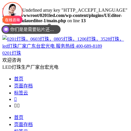
Warning
: Undefined array key "HTTP_ACCEPT_LANGUAGE"
in
/www/wwwroot/0201led.com/wp-content/plugins/UEditor-
KityFormulaueditor-1/main.php
on line
13
你们是是需要贴片还是插件灯珠呢？
0201灯珠
欢迎咨询
LED灯珠生产厂家台宏光电
首页
页面存档
标签云



首页
页面存档