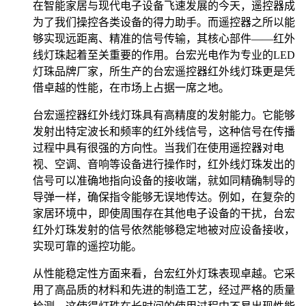
在智能家居与现代电子设备飞速发展的今天，遥控器成
为了我们操控各类设备的得力助手。而遥控器之所以能
够实现远距离、精准的信号传输，其核心部件——红外
线灯珠起着至关重要的作用。台宏光电作为专业的LED
灯珠品牌厂家，所生产的台宏遥控器红外线灯珠更是凭
借卓越的性能，在市场上占据一席之地。
台宏遥控器红外线灯珠具有高精度的发射能力。它能够
发射出特定波长和频率的红外线信号，这种信号在传播
过程中具有很强的方向性。当我们在使用遥控器对电
视、空调、音响等设备进行操作时，红外线灯珠发出的
信号可以准确地指向设备的接收端，就如同精确制导的
导弹一样，确保指令能够无误地传达。例如，在复杂的
家居环境中，即使周围存在其他电子设备的干扰，台宏
红外灯珠发射的信号依然能够稳定地被对应设备接收，
实现可靠的遥控功能。
从性能稳定性方面来看，台宏红外灯珠表现卓越。它采
用了高品质的材料和先进的制造工艺，经过严格的质量