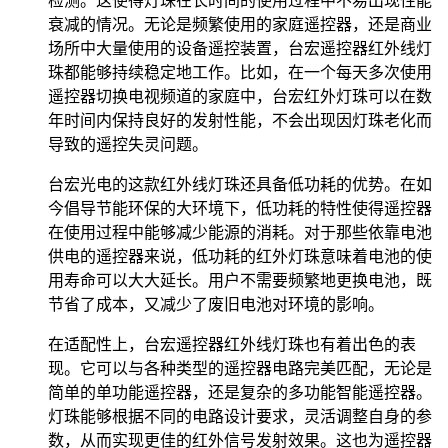
检测。这使得灯珠在长时间的使用过程中不易出现性能
衰减的情况。无论是频繁使用的家庭遥控器，还是商业
场所中大量使用的设备遥控装置，台宏遥控器红外线灯
珠都能够持续稳定地工作。比如，在一个每天多次使用
遥控器切换电视频道的家庭中，台宏红外灯珠可以在数
年时间内保持良好的发射性能，不会出现因灯珠老化而
导致的遥控失灵问题。
台宏光电的这款红外线灯珠还具备低功耗的优势。在如
今倡导节能环保的大环境下，低功耗的特性使得遥控器
在使用过程中能够减少能源的消耗。对于那些依靠电池
供电的遥控器来说，低功耗的红外灯珠意味着电池的使
用寿命可以大大延长。用户不需要频繁地更换电池，既
节省了成本，又减少了废旧电池对环境的影响。
在适配性上，台宏遥控器红外线灯珠也有着出色的表
现。它可以与各种类型的遥控器电路完美匹配，无论是
简单的单功能遥控器，还是复杂的多功能智能遥控器。
灯珠能够根据不同的电路设计要求，灵活调整自身的参
数，从而实现更佳的红外信号发射效果。这也为遥控器