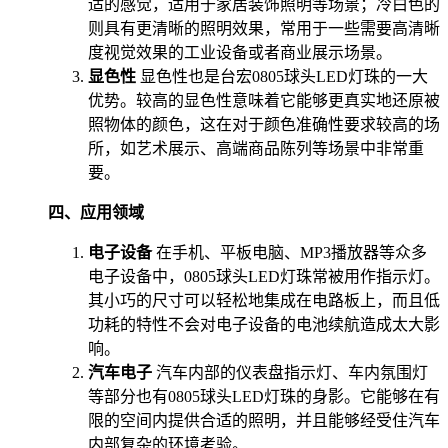
适的感觉，适用于家居装饰照明等场景；冷白色的
则具有更清晰的照明效果，常用于一些需要高清晰
度视觉效果的工业设备或者商业展示场景。
显色性
显色性也是台宏0805球头LED灯珠的一大
优势。较高的显色性意味着它能够更真实地还原被
照物体的颜色，这在对于颜色准确性要求较高的场
所，如艺术展示、高端商品陈列等场景中非常重
要。
四、应用领域
电子设备
在手机、平板电脑、MP3播放器等众多
电子设备中，0805球头LED灯珠常被用作指示灯。
其小巧的尺寸可以轻松地集成在电路板上，而且低
功耗的特性不会对电子设备的电池续航造成太大影
响。
汽车电子
汽车内部的仪表盘指示灯、车内氛围灯
等部分也有0805球头LED灯珠的身影。它能够在有
限的空间内提供合适的照明，并且能够经受住汽车
内部复杂的环境考验。