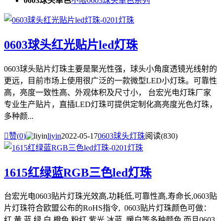
0603球头单色
不限
0603球头单色系列
0603球头红光贴片led灯珠
0603球头贴片灯珠主要是聚光性强，球头小角度透镜光线射的
更远，目前市场上使用很广泛的一款微型LED小灯珠。可靠性
高，亮度一致性高、外观体积及尺寸小， 台宏光电灯珠厂家
专业生产贴片，直插LED灯珠可提供定制化高亮度光色灯珠，
多种颜...

赞(
0
)
liyin
2022-05-17
0603球头灯珠
阅读(830)
1615红绿蓝RGB三色led灯珠
台宏光电0603贴片灯珠光效高,功耗低,可靠性高,寿命长,0603贴
片灯珠符合欧盟公布的RoHS指令, 0603贴片灯珠颜色可做：
红 黄 蓝 绿 白 橙色 粉红 紫光 冰蓝 暖白等多种颜色 而且0603