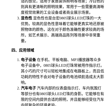
适的感觉，适用于家居装饰照明等场景；冷白色的
则具有更清晰的照明效果，常用于一些需要高清晰
度视觉效果的工业设备或者商业展示场景。
显色性
显色性也是台宏0805球头LED灯珠的一大
优势。较高的显色性意味着它能够更真实地还原被
照物体的颜色，这在对于颜色准确性要求较高的场
所，如艺术展示、高端商品陈列等场景中非常重
要。
四、应用领域
电子设备
在手机、平板电脑、MP3播放器等众多
电子设备中，0805球头LED灯珠常被用作指示灯。
其小巧的尺寸可以轻松地集成在电路板上，而且低
功耗的特性不会对电子设备的电池续航造成太大影
响。
汽车电子
汽车内部的仪表盘指示灯、车内氛围灯
等部分也有0805球头LED灯珠的身影。它能够在有
限的空间内提供合适的照明，并且能够经受住汽车
内部复杂的环境考验。