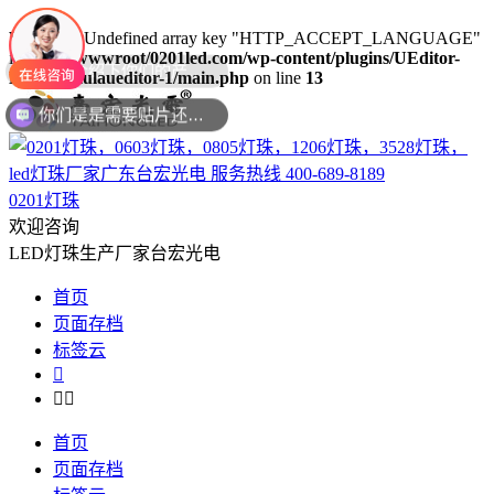
Warning
: Undefined array key "HTTP_ACCEPT_LANGUAGE"
in
/www/wwwroot/0201led.com/wp-content/plugins/UEditor-
KityFormulaueditor-1/main.php
on line
13
你们是是需要贴片还是插件灯珠呢？
0201灯珠
欢迎咨询
LED灯珠生产厂家台宏光电
首页
页面存档
标签云



首页
页面存档