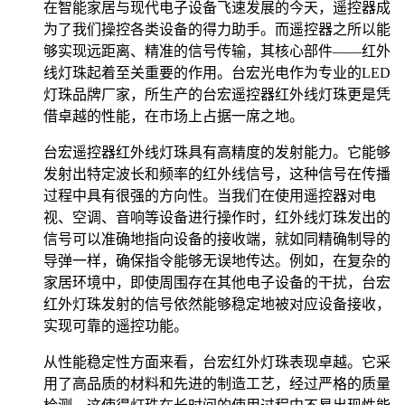
在智能家居与现代电子设备飞速发展的今天，遥控器成
为了我们操控各类设备的得力助手。而遥控器之所以能
够实现远距离、精准的信号传输，其核心部件——红外
线灯珠起着至关重要的作用。台宏光电作为专业的LED
灯珠品牌厂家，所生产的台宏遥控器红外线灯珠更是凭
借卓越的性能，在市场上占据一席之地。
台宏遥控器红外线灯珠具有高精度的发射能力。它能够
发射出特定波长和频率的红外线信号，这种信号在传播
过程中具有很强的方向性。当我们在使用遥控器对电
视、空调、音响等设备进行操作时，红外线灯珠发出的
信号可以准确地指向设备的接收端，就如同精确制导的
导弹一样，确保指令能够无误地传达。例如，在复杂的
家居环境中，即使周围存在其他电子设备的干扰，台宏
红外灯珠发射的信号依然能够稳定地被对应设备接收，
实现可靠的遥控功能。
从性能稳定性方面来看，台宏红外灯珠表现卓越。它采
用了高品质的材料和先进的制造工艺，经过严格的质量