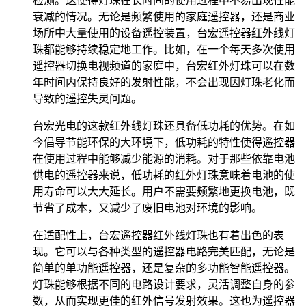
检测。这使得灯珠在长时间的使用过程中不易出现性能
衰减的情况。无论是频繁使用的家庭遥控器，还是商业
场所中大量使用的设备遥控装置，台宏遥控器红外线灯
珠都能够持续稳定地工作。比如，在一个每天多次使用
遥控器切换电视频道的家庭中，台宏红外灯珠可以在数
年时间内保持良好的发射性能，不会出现因灯珠老化而
导致的遥控失灵问题。
台宏光电的这款红外线灯珠还具备低功耗的优势。在如
今倡导节能环保的大环境下，低功耗的特性使得遥控器
在使用过程中能够减少能源的消耗。对于那些依靠电池
供电的遥控器来说，低功耗的红外灯珠意味着电池的使
用寿命可以大大延长。用户不需要频繁地更换电池，既
节省了成本，又减少了废旧电池对环境的影响。
在适配性上，台宏遥控器红外线灯珠也有着出色的表
现。它可以与各种类型的遥控器电路完美匹配，无论是
简单的单功能遥控器，还是复杂的多功能智能遥控器。
灯珠能够根据不同的电路设计要求，灵活调整自身的参
数，从而实现更佳的红外信号发射效果。这也为遥控器