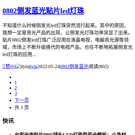
0802侧发蓝光贴片led灯珠
不知道什么时候侧发光led灯珠突然流行起来。其中的原因，
我想一定是背光产品的出现，让侧发光灯珠功率突显了出来。
贴片0802侧发led灯珠广泛应用在液晶电视，电脑背光源等领
域，市场上不断升级换代的电视产品，也在不断地拓展侧发光
led灯珠的应用...

赞(
0
)
liyin
2022-05-24
0802侧发蓝光
阅读(802)
1
2
3
下一页
共 3 页
快讯
台宏光电贴片0805球头LED灯珠型号全解析：小身材，