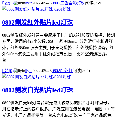

赞(
1
)
liyin
2022-05-26
0805三色全彩灯珠
阅读(759)
0802侧发红外贴片led灯珠
0802侧发红外发射管主要应用于信号的发射和安防监控，检测
方面，常用的有2个波段: 850nm和940nm。分为近红外和远红
外。红外850nm波长主要用于安防监控，红外线监控设备，红
外940nm波长主要用于红外线控制设备，比如空调遥控器。
台...

赞(
0
)
liyin
2022-05-26
0802红外灯
阅读(802)
0802侧发白光贴片led灯珠
0802侧发白光led灯是台宏光电比较常见的贴片小灯珠型号，
用在指示灯上的客户很多。广泛应用在液晶电视，电脑LED背
光源、电子产品指示等，台宏光电led灯珠生产厂家产品颜色