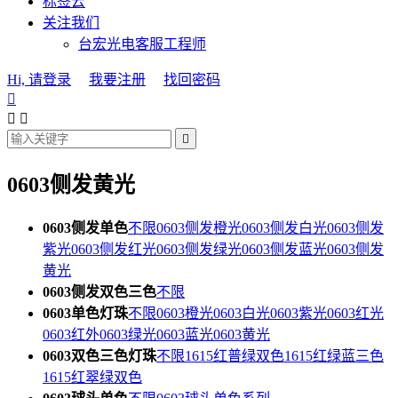
标签云
关注我们
台宏光电客服工程师
Hi, 请登录
我要注册
找回密码




0603侧发黄光
0603侧发单色
不限
0603侧发橙光
0603侧发白光
0603侧发
紫光
0603侧发红光
0603侧发绿光
0603侧发蓝光
0603侧发
黄光
0603侧发双色三色
不限
0603单色灯珠
不限
0603橙光
0603白光
0603紫光
0603红光
0603红外
0603绿光
0603蓝光
0603黄光
0603双色三色灯珠
不限
1615红普绿双色
1615红绿蓝三色
1615红翠绿双色