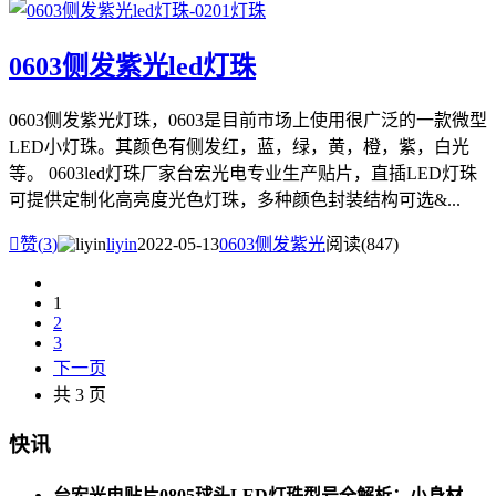
0603侧发紫光led灯珠
0603侧发紫光灯珠，0603是目前市场上使用很广泛的一款微型
LED小灯珠。其颜色有侧发红，蓝，绿，黄，橙，紫，白光
等。 0603led灯珠厂家台宏光电专业生产贴片，直插LED灯珠
可提供定制化高亮度光色灯珠，多种颜色封装结构可选&...

赞(
3
)
liyin
2022-05-13
0603侧发紫光
阅读(847)
1
2
3
下一页
共 3 页
快讯
台宏光电贴片0805球头LED灯珠型号全解析：小身材，