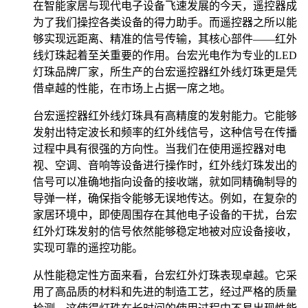
在智能家居与现代电子设备飞速发展的今天，遥控器成
为了我们操控各类设备的得力助手。而遥控器之所以能
够实现远距离、精准的信号传输，其核心部件——红外
线灯珠起着至关重要的作用。台宏光电作为专业的LED
灯珠品牌厂家，所生产的台宏遥控器红外线灯珠更是凭
借卓越的性能，在市场上占据一席之地。
台宏遥控器红外线灯珠具有高精度的发射能力。它能够
发射出特定波长和频率的红外线信号，这种信号在传播
过程中具有很强的方向性。当我们在使用遥控器对电
视、空调、音响等设备进行操作时，红外线灯珠发出的
信号可以准确地指向设备的接收端，就如同精确制导的
导弹一样，确保指令能够无误地传达。例如，在复杂的
家居环境中，即使周围存在其他电子设备的干扰，台宏
红外灯珠发射的信号依然能够稳定地被对应设备接收，
实现可靠的遥控功能。
从性能稳定性方面来看，台宏红外灯珠表现卓越。它采
用了高品质的材料和先进的制造工艺，经过严格的质量