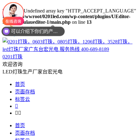
Warning
: Undefined array key "HTTP_ACCEPT_LANGUAGE"
in
/www/wwwroot/0201led.com/wp-content/plugins/UEditor-
KityFormulaueditor-1/main.php
on line
13
你们是是需要贴片还是插件灯珠呢？
0201灯珠
欢迎咨询
LED灯珠生产厂家台宏光电
首页
页面存档
标签云



首页
页面存档