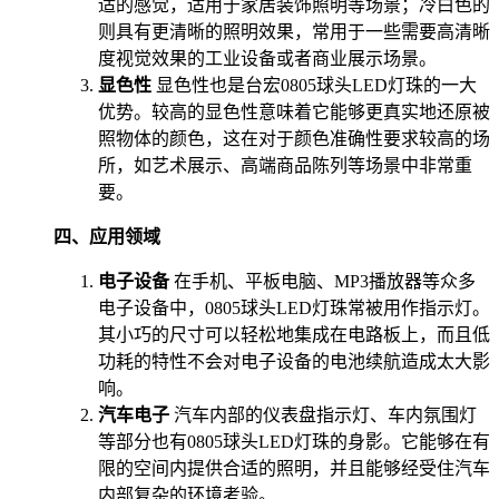
适的感觉，适用于家居装饰照明等场景；冷白色的
则具有更清晰的照明效果，常用于一些需要高清晰
度视觉效果的工业设备或者商业展示场景。
显色性
显色性也是台宏0805球头LED灯珠的一大
优势。较高的显色性意味着它能够更真实地还原被
照物体的颜色，这在对于颜色准确性要求较高的场
所，如艺术展示、高端商品陈列等场景中非常重
要。
四、应用领域
电子设备
在手机、平板电脑、MP3播放器等众多
电子设备中，0805球头LED灯珠常被用作指示灯。
其小巧的尺寸可以轻松地集成在电路板上，而且低
功耗的特性不会对电子设备的电池续航造成太大影
响。
汽车电子
汽车内部的仪表盘指示灯、车内氛围灯
等部分也有0805球头LED灯珠的身影。它能够在有
限的空间内提供合适的照明，并且能够经受住汽车
内部复杂的环境考验。