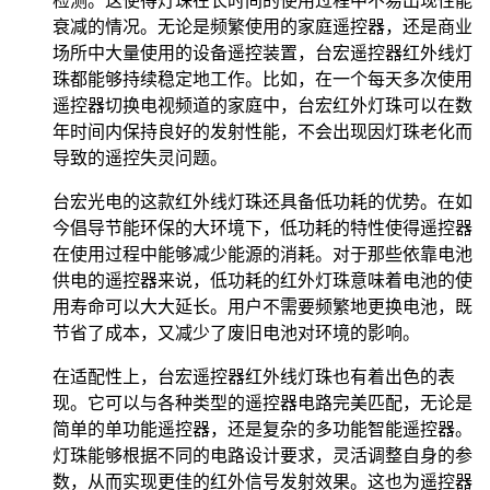
检测。这使得灯珠在长时间的使用过程中不易出现性能
衰减的情况。无论是频繁使用的家庭遥控器，还是商业
场所中大量使用的设备遥控装置，台宏遥控器红外线灯
珠都能够持续稳定地工作。比如，在一个每天多次使用
遥控器切换电视频道的家庭中，台宏红外灯珠可以在数
年时间内保持良好的发射性能，不会出现因灯珠老化而
导致的遥控失灵问题。
台宏光电的这款红外线灯珠还具备低功耗的优势。在如
今倡导节能环保的大环境下，低功耗的特性使得遥控器
在使用过程中能够减少能源的消耗。对于那些依靠电池
供电的遥控器来说，低功耗的红外灯珠意味着电池的使
用寿命可以大大延长。用户不需要频繁地更换电池，既
节省了成本，又减少了废旧电池对环境的影响。
在适配性上，台宏遥控器红外线灯珠也有着出色的表
现。它可以与各种类型的遥控器电路完美匹配，无论是
简单的单功能遥控器，还是复杂的多功能智能遥控器。
灯珠能够根据不同的电路设计要求，灵活调整自身的参
数，从而实现更佳的红外信号发射效果。这也为遥控器