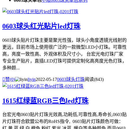
0603球头单色
不限
0603球头单色系列
0603球头红光贴片led灯珠
0603球头贴片灯珠主要是聚光性强，球头小角度透镜光线射的
更远，目前市场上使用很广泛的一款微型LED小灯珠。可靠性
高，亮度一致性高、外观体积及尺寸小， 台宏光电灯珠厂家
专业生产贴片，直插LED灯珠可提供定制化高亮度光色灯珠，
多种颜...

赞(
0
)
liyin
2022-05-17
0603球头灯珠
阅读(843)
1615红绿蓝RGB三色led灯珠
台宏光电0603贴片灯珠光效高,功耗低,可靠性高,寿命长,0603贴
片灯珠符合欧盟公布的RoHS指令, 0603贴片灯珠颜色可做：
红 黄 蓝 绿 白 橙色 粉红 紫光 冰蓝 暖白等多种颜色 而且0603