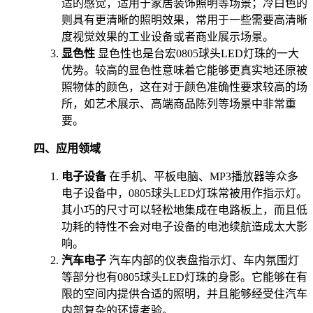
适的感觉，适用于家居装饰照明等场景；冷白色的
则具有更清晰的照明效果，常用于一些需要高清晰
度视觉效果的工业设备或者商业展示场景。
显色性
显色性也是台宏0805球头LED灯珠的一大
优势。较高的显色性意味着它能够更真实地还原被
照物体的颜色，这在对于颜色准确性要求较高的场
所，如艺术展示、高端商品陈列等场景中非常重
要。
四、应用领域
电子设备
在手机、平板电脑、MP3播放器等众多
电子设备中，0805球头LED灯珠常被用作指示灯。
其小巧的尺寸可以轻松地集成在电路板上，而且低
功耗的特性不会对电子设备的电池续航造成太大影
响。
汽车电子
汽车内部的仪表盘指示灯、车内氛围灯
等部分也有0805球头LED灯珠的身影。它能够在有
限的空间内提供合适的照明，并且能够经受住汽车
内部复杂的环境考验。