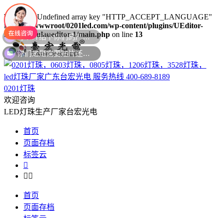
Warning
: Undefined array key "HTTP_ACCEPT_LANGUAGE"
in
/www/wwwroot/0201led.com/wp-content/plugins/UEditor-
KityFormulaueditor-1/main.php
on line
13
你们是是需要贴片还是插件灯珠呢？
0201灯珠
欢迎咨询
LED灯珠生产厂家台宏光电
首页
页面存档
标签云



首页
页面存档