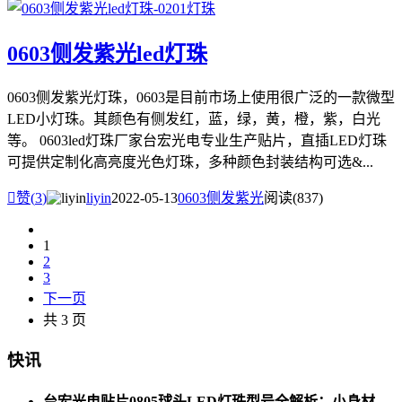
0603侧发紫光led灯珠
0603侧发紫光灯珠，0603是目前市场上使用很广泛的一款微型
LED小灯珠。其颜色有侧发红，蓝，绿，黄，橙，紫，白光
等。 0603led灯珠厂家台宏光电专业生产贴片，直插LED灯珠
可提供定制化高亮度光色灯珠，多种颜色封装结构可选&...

赞(
3
)
liyin
2022-05-13
0603侧发紫光
阅读(837)
1
2
3
下一页
共 3 页
快讯
台宏光电贴片0805球头LED灯珠型号全解析：小身材，