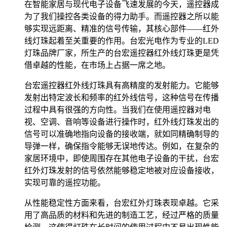
在智能家居与现代电子设备飞速发展的今天，遥控器成
为了我们操控各类设备的得力助手。而遥控器之所以能
够实现远距离、精准的信号传输，其核心部件——红外
线灯珠起着至关重要的作用。台宏光电作为专业的LED
灯珠品牌厂家，所生产的台宏遥控器红外线灯珠更是凭
借卓越的性能，在市场上占据一席之地。
台宏遥控器红外线灯珠具有高精度的发射能力。它能够
发射出特定波长和频率的红外线信号，这种信号在传播
过程中具有很强的方向性。当我们在使用遥控器对电
视、空调、音响等设备进行操作时，红外线灯珠发出的
信号可以准确地指向设备的接收端，就如同精确制导的
导弹一样，确保指令能够无误地传达。例如，在复杂的
家居环境中，即使周围存在其他电子设备的干扰，台宏
红外灯珠发射的信号依然能够稳定地被对应设备接收，
实现可靠的遥控功能。
从性能稳定性方面来看，台宏红外灯珠表现卓越。它采
用了高品质的材料和先进的制造工艺，经过严格的质量