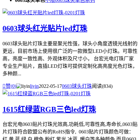
0603球头单色
不限
0603球头单色系列
0603球头红光贴片led灯珠
0603球头贴片灯珠主要是聚光性强，球头小角度透镜光线射的
更远，目前市场上使用很广泛的一款微型LED小灯珠。可靠性
高，亮度一致性高、外观体积及尺寸小， 台宏光电灯珠厂家
专业生产贴片，直插LED灯珠可提供定制化高亮度光色灯珠，
多种颜...

赞(
0
)
liyin
2022-05-17
0603球头灯珠
阅读(834)
1615红绿蓝RGB三色led灯珠
台宏光电0603贴片灯珠光效高,功耗低,可靠性高,寿命长,0603贴
片灯珠符合欧盟公布的RoHS指令, 0603贴片灯珠颜色可做：
红 黄 蓝 绿 白 橙色 粉红 紫光 冰蓝 暖白等多种颜色 而且0603