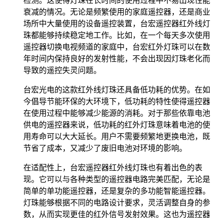
检测。这使得灯珠在长时间的使用过程中不易出现性能
衰减的情况。无论是频繁使用的家庭遥控器，还是商业
场所中大量使用的设备遥控装置，台宏遥控器红外线灯
珠都能够持续稳定地工作。比如，在一个每天多次使用
遥控器切换电视频道的家庭中，台宏红外灯珠可以在数
年时间内保持良好的发射性能，不会出现因灯珠老化而
导致的遥控失灵问题。
台宏光电的这款红外线灯珠还具备低功耗的优势。在如
今倡导节能环保的大环境下，低功耗的特性使得遥控器
在使用过程中能够减少能源的消耗。对于那些依靠电池
供电的遥控器来说，低功耗的红外灯珠意味着电池的使
用寿命可以大大延长。用户不需要频繁地更换电池，既
节省了成本，又减少了废旧电池对环境的影响。
在适配性上，台宏遥控器红外线灯珠也有着出色的表
现。它可以与各种类型的遥控器电路完美匹配，无论是
简单的单功能遥控器，还是复杂的多功能智能遥控器。
灯珠能够根据不同的电路设计要求，灵活调整自身的参
数，从而实现更佳的红外信号发射效果。这也为遥控器