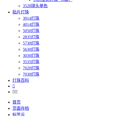
3528球头单色
贴片灯珠
3014灯珠
4014灯珠
5050灯珠
2835灯珠
5730灯珠
5630灯珠
3030灯珠
3535灯珠
7020灯珠
7030灯珠
灯珠百科



首页
页面存档
标签云