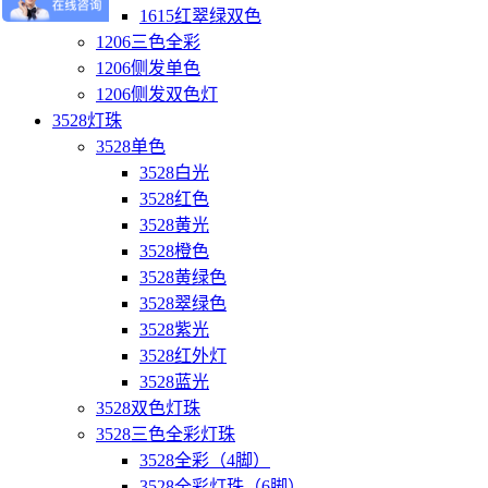
1615红翠绿双色
1206三色全彩
1206侧发单色
1206侧发双色灯
3528灯珠
3528单色
3528白光
3528红色
3528黄光
3528橙色
3528黄绿色
3528翠绿色
3528紫光
3528红外灯
3528蓝光
3528双色灯珠
3528三色全彩灯珠
3528全彩（4脚）
3528全彩灯珠（6脚）