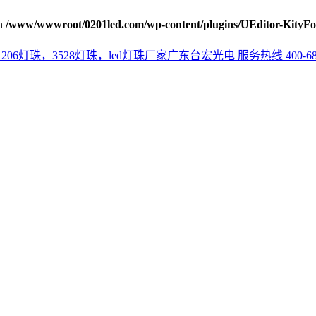
n
/www/wwwroot/0201led.com/wp-content/plugins/UEditor-KityFo