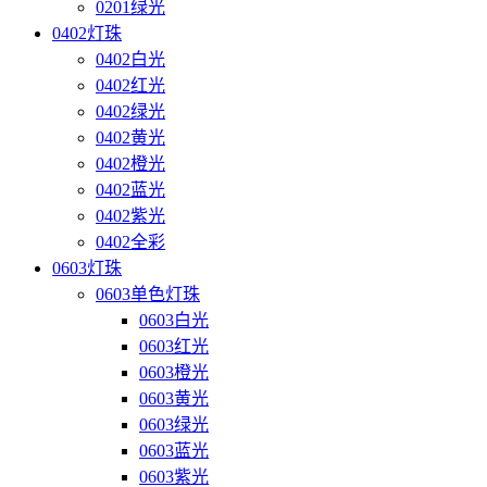
0201绿光
0402灯珠
0402白光
0402红光
0402绿光
0402黄光
0402橙光
0402蓝光
0402紫光
0402全彩
0603灯珠
0603单色灯珠
0603白光
0603红光
0603橙光
0603黄光
0603绿光
0603蓝光
0603紫光