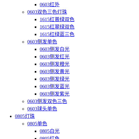
0603红外
0603双色三色灯珠
1615红普绿双色
1615红翠绿双色
1615红绿蓝三色
0603侧发单色
0603侧发白光
0603侧发红光
0603侧发橙光
0603侧发黄光
0603侧发绿光
0603侧发蓝光
0603侧发紫光
0603侧发双色三色
0603球头单色
0805灯珠
0805单色
0805白光
0805红色