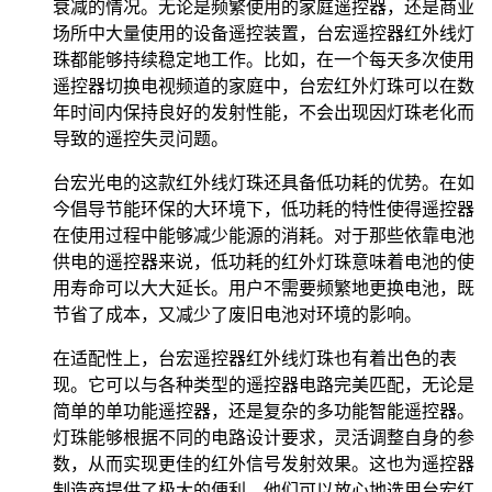
衰减的情况。无论是频繁使用的家庭遥控器，还是商业
场所中大量使用的设备遥控装置，台宏遥控器红外线灯
珠都能够持续稳定地工作。比如，在一个每天多次使用
遥控器切换电视频道的家庭中，台宏红外灯珠可以在数
年时间内保持良好的发射性能，不会出现因灯珠老化而
导致的遥控失灵问题。
台宏光电的这款红外线灯珠还具备低功耗的优势。在如
今倡导节能环保的大环境下，低功耗的特性使得遥控器
在使用过程中能够减少能源的消耗。对于那些依靠电池
供电的遥控器来说，低功耗的红外灯珠意味着电池的使
用寿命可以大大延长。用户不需要频繁地更换电池，既
节省了成本，又减少了废旧电池对环境的影响。
在适配性上，台宏遥控器红外线灯珠也有着出色的表
现。它可以与各种类型的遥控器电路完美匹配，无论是
简单的单功能遥控器，还是复杂的多功能智能遥控器。
灯珠能够根据不同的电路设计要求，灵活调整自身的参
数，从而实现更佳的红外信号发射效果。这也为遥控器
制造商提供了极大的便利，他们可以放心地选用台宏红