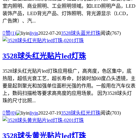
室内照明、商业照明、工业照明领域。如LED照明产品，LED
装饰产品，LED背光产品、灯饰照明、背光源显示（LCD，
广告牌）、汽...

赞(
1
)
liyin
2022-07-20
3528球头蓝光灯珠
阅读(767)
3528球头红光贴片led灯珠
3528球头红光贴片led灯珠应用极广，高亮度，色区集中，底
热阻，超低光衰工艺，超长寿命，封装时加60度凸头透镜，主
要是起到聚光和加强单位面积光强的作用。一般用在汽车仪表
上，数码扫描枪等要求高亮度的应用场景。 因为3528球头灯
珠的尺寸比照...

赞(
0
)
liyin
2022-07-19
3528球头红光灯珠
阅读(703)
3528球头黄光贴片led灯珠