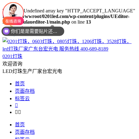
Warning
: Undefined array key "HTTP_ACCEPT_LANGUAGE"
in
/www/wwwroot/0201led.com/wp-content/plugins/UEditor-
你们是是需要贴片还是插件灯珠呢？
KityFormulaueditor-1/main.php
on line
13
现在想要灯珠规格书资料还是要样品测试呢？么？
0201灯珠
欢迎咨询
LED灯珠生产厂家台宏光电
首页
页面存档
标签云



首页
页面存档