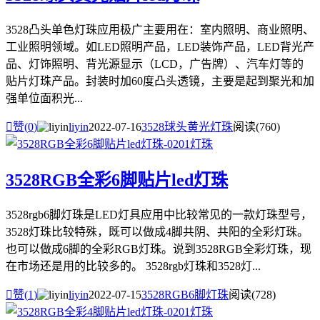
3528凸头单色灯珠应用极广主要用在：室内照明、商业照明、
工业照明领域。如LED照明产品，LED装饰产品，LED背光产
品、灯饰照明、背光源显示（LCD，广告牌）、汽车灯等的
贴片灯珠产品。封装时加60度凸头透镜，主要是起到聚光和加
强单位面积光...

赞(
0
)
liyin
2022-07-16
3528球头黄光灯珠
阅读(760)
3528RGB全彩6脚贴片led灯珠
3528rgb6脚灯珠是LED灯具应用中比较常见的一款灯珠型号，
3528灯珠比较特殊，既可以做成4脚共阴、共阳的全彩灯珠。
也可以做成6脚的全彩RGB灯珠。说到3528RGB全彩灯珠，现
在市场还是用的比较多的。 3528rgb灯珠和3528灯...

赞(
1
)
liyin
2022-07-15
3528RGB6脚灯珠
阅读(728)