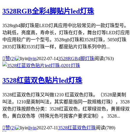
3528RGB全彩4脚贴片led灯珠
3528rgb4脚灯珠是LED灯具应用中比较常见的一款灯珠型号。
功耗低，亮度高，寿命长，灯珠在灯条，舞台灯等LED灯应用
中应用较广的一个型号。3528rgb灯珠和3528灯珠，5050灯珠
2835灯珠和3535灯珠一样，都是贴片灯珠系列中的...

赞(
2
)
liyin
2022-07-14
3528RGB4脚灯珠
阅读(763)
3528红蓝双色贴片led灯珠
3528红蓝双色灯珠又叫做1210 红蓝双色灯珠。（3528是美制
叫法，1210是英制叫法，其实都是指同一款规格灯珠），3528
双色灯珠按颜色分类：3528红蓝双色，红翠绿双色，黄普绿双
色，黄白双色等（特殊光色可按客户要求定制）。 3528...

赞(
2
)
liyin
2022-07-11
3528红蓝双色灯珠
阅读(789)