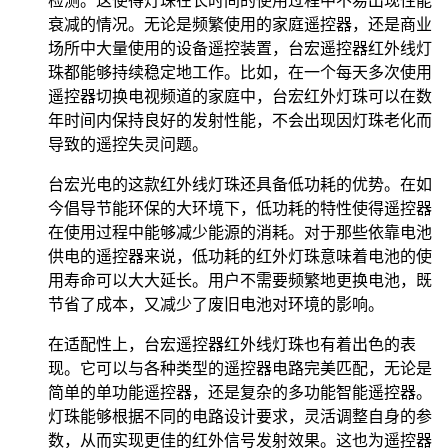
检测。这使得灯珠在长时间的使用过程中不易出现性能
衰减的情况。无论是频繁使用的家庭遥控器，还是商业
场所中大量使用的设备遥控装置，台宏遥控器红外线灯
珠都能够持续稳定地工作。比如，在一个每天多次使用
遥控器切换电视频道的家庭中，台宏红外灯珠可以在数
年时间内保持良好的发射性能，不会出现因灯珠老化而
导致的遥控失灵问题。
台宏光电的这款红外线灯珠还具备低功耗的优势。在如
今倡导节能环保的大环境下，低功耗的特性使得遥控器
在使用过程中能够减少能源的消耗。对于那些依靠电池
供电的遥控器来说，低功耗的红外灯珠意味着电池的使
用寿命可以大大延长。用户不需要频繁地更换电池，既
节省了成本，又减少了废旧电池对环境的影响。
在适配性上，台宏遥控器红外线灯珠也有着出色的表
现。它可以与各种类型的遥控器电路完美匹配，无论是
简单的单功能遥控器，还是复杂的多功能智能遥控器。
灯珠能够根据不同的电路设计要求，灵活调整自身的参
数，从而实现更佳的红外信号发射效果。这也为遥控器