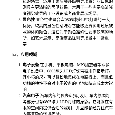
适的感觉，适用于家居装饰照明等场景；冷白色的
则具有更清晰的照明效果，常用于一些需要高清晰
度视觉效果的工业设备或者商业展示场景。
显色性
显色性也是台宏0805球头LED灯珠的一大
优势。较高的显色性意味着它能够更真实地还原被
照物体的颜色，这在对于颜色准确性要求较高的场
所，如艺术展示、高端商品陈列等场景中非常重
要。
四、应用领域
电子设备
在手机、平板电脑、MP3播放器等众多
电子设备中，0805球头LED灯珠常被用作指示灯。
其小巧的尺寸可以轻松地集成在电路板上，而且低
功耗的特性不会对电子设备的电池续航造成太大影
响。
汽车电子
汽车内部的仪表盘指示灯、车内氛围灯
等部分也有0805球头LED灯珠的身影。它能够在有
限的空间内提供合适的照明，并且能够经受住汽车
内部复杂的环境考验。