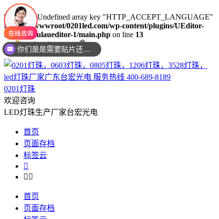
Warning
: Undefined array key "HTTP_ACCEPT_LANGUAGE"
in
/www/wwwroot/0201led.com/wp-content/plugins/UEditor-
KityFormulaueditor-1/main.php
on line
13
你们是是需要贴片还是插件灯珠呢？
0201灯珠
欢迎咨询
LED灯珠生产厂家台宏光电
首页
页面存档
标签云



首页
页面存档