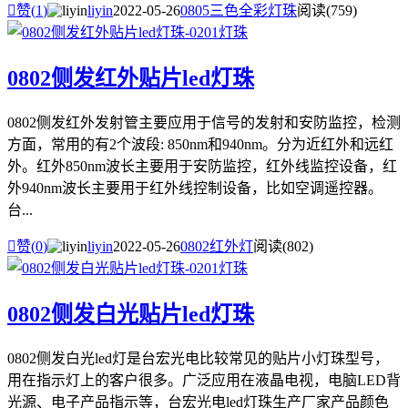

赞(
1
)
liyin
2022-05-26
0805三色全彩灯珠
阅读(759)
0802侧发红外贴片led灯珠
0802侧发红外发射管主要应用于信号的发射和安防监控，检测
方面，常用的有2个波段: 850nm和940nm。分为近红外和远红
外。红外850nm波长主要用于安防监控，红外线监控设备，红
外940nm波长主要用于红外线控制设备，比如空调遥控器。
台...

赞(
0
)
liyin
2022-05-26
0802红外灯
阅读(802)
0802侧发白光贴片led灯珠
0802侧发白光led灯是台宏光电比较常见的贴片小灯珠型号，
用在指示灯上的客户很多。广泛应用在液晶电视，电脑LED背
光源、电子产品指示等，台宏光电led灯珠生产厂家产品颜色