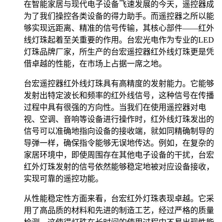
在智能家居与现代电子设备飞速发展的今天，遥控器成
为了我们操控各类设备的得力助手。而遥控器之所以能
够实现远距离、精准的信号传输，其核心部件——红外
线灯珠起着至关重要的作用。台宏光电作为专业的LED
灯珠品牌厂家，所生产的台宏遥控器红外线灯珠更是凭
借卓越的性能，在市场上占据一席之地。
台宏遥控器红外线灯珠具有高精度的发射能力。它能够
发射出特定波长和频率的红外线信号，这种信号在传播
过程中具有很强的方向性。当我们在使用遥控器对电
视、空调、音响等设备进行操作时，红外线灯珠发出的
信号可以准确地指向设备的接收端，就如同精确制导的
导弹一样，确保指令能够无误地传达。例如，在复杂的
家居环境中，即使周围存在其他电子设备的干扰，台宏
红外灯珠发射的信号依然能够稳定地被对应设备接收，
实现可靠的遥控功能。
从性能稳定性方面来看，台宏红外灯珠表现卓越。它采
用了高品质的材料和先进的制造工艺，经过严格的质量