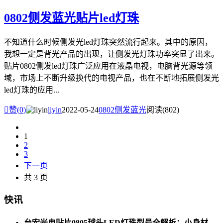
0802侧发蓝光贴片led灯珠
不知道什么时候侧发光led灯珠突然流行起来。其中的原因，
我想一定是背光产品的出现，让侧发光灯珠功率突显了出来。
贴片0802侧发led灯珠广泛应用在液晶电视，电脑背光源等领
域，市场上不断升级换代的电视产品，也在不断地拓展侧发光
led灯珠的应用...

赞(
0
)
liyin
2022-05-24
0802侧发蓝光
阅读(802)
1
2
3
下一页
共 3 页
快讯
台宏光电贴片0805球头LED灯珠型号全解析：小身材，