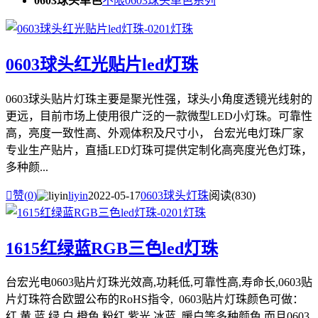
0603球头单色
不限
0603球头单色系列
0603球头红光贴片led灯珠
0603球头贴片灯珠主要是聚光性强，球头小角度透镜光线射的
更远，目前市场上使用很广泛的一款微型LED小灯珠。可靠性
高，亮度一致性高、外观体积及尺寸小， 台宏光电灯珠厂家
专业生产贴片，直插LED灯珠可提供定制化高亮度光色灯珠，
多种颜...

赞(
0
)
liyin
2022-05-17
0603球头灯珠
阅读(830)
1615红绿蓝RGB三色led灯珠
台宏光电0603贴片灯珠光效高,功耗低,可靠性高,寿命长,0603贴
片灯珠符合欧盟公布的RoHS指令, 0603贴片灯珠颜色可做：
红 黄 蓝 绿 白 橙色 粉红 紫光 冰蓝 暖白等多种颜色 而且0603