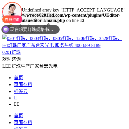
Warning
: Undefined array key "HTTP_ACCEPT_LANGUAGE"
in
/www/wwwroot/0201led.com/wp-content/plugins/UEditor-
KityFormulaueditor-1/main.php
on line
13
现在想要灯珠规格书资料还是要样品测试呢？么？
0201灯珠
欢迎咨询
LED灯珠生产厂家台宏光电
首页
页面存档
标签云



首页
页面存档