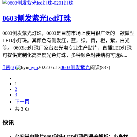
0603侧发紫光led灯珠
0603侧发紫光灯珠，0603是目前市场上使用很广泛的一款微型
LED小灯珠。其颜色有侧发红，蓝，绿，黄，橙，紫，白光
等。 0603led灯珠厂家台宏光电专业生产贴片，直插LED灯珠
可提供定制化高亮度光色灯珠，多种颜色封装结构可选&...

赞(
3
)
liyin
2022-05-13
0603侧发紫光
阅读(837)
1
2
3
下一页
共 3 页
快讯
台宏光电贴片0805球头LED灯珠型号全解析：小身材，