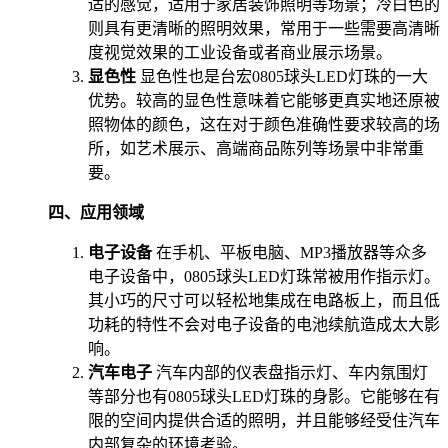
适的感觉，适用于家居装饰照明等场景；冷白色的
则具有更清晰的照明效果，常用于一些需要高清晰
度视觉效果的工业设备或者商业展示场景。
显色性
显色性也是台宏0805球头LED灯珠的一大
优势。较高的显色性意味着它能够更真实地还原被
照物体的颜色，这在对于颜色准确性要求较高的场
所，如艺术展示、高端商品陈列等场景中非常重
要。
四、应用领域
电子设备
在手机、平板电脑、MP3播放器等众多
电子设备中，0805球头LED灯珠常被用作指示灯。
其小巧的尺寸可以轻松地集成在电路板上，而且低
功耗的特性不会对电子设备的电池续航造成太大影
响。
汽车电子
汽车内部的仪表盘指示灯、车内氛围灯
等部分也有0805球头LED灯珠的身影。它能够在有
限的空间内提供合适的照明，并且能够经受住汽车
内部复杂的环境考验。