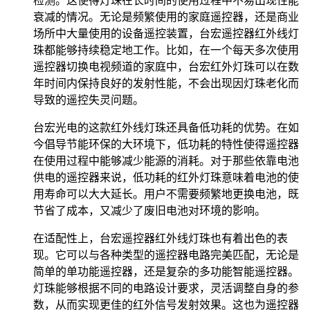
检测。这使得灯珠在长时间的使用过程中不易出现性能
衰减的情况。无论是频繁使用的家庭遥控器，还是商业
场所中大量使用的设备遥控装置，台宏遥控器红外线灯
珠都能够持续稳定地工作。比如，在一个每天多次使用
遥控器切换电视频道的家庭中，台宏红外灯珠可以在数
年时间内保持良好的发射性能，不会出现因灯珠老化而
导致的遥控失灵问题。
台宏光电的这款红外线灯珠还具备低功耗的优势。在如
今倡导节能环保的大环境下，低功耗的特性使得遥控器
在使用过程中能够减少能源的消耗。对于那些依靠电池
供电的遥控器来说，低功耗的红外灯珠意味着电池的使
用寿命可以大大延长。用户不需要频繁地更换电池，既
节省了成本，又减少了废旧电池对环境的影响。
在适配性上，台宏遥控器红外线灯珠也有着出色的表
现。它可以与各种类型的遥控器电路完美匹配，无论是
简单的单功能遥控器，还是复杂的多功能智能遥控器。
灯珠能够根据不同的电路设计要求，灵活调整自身的参
数，从而实现更佳的红外信号发射效果。这也为遥控器