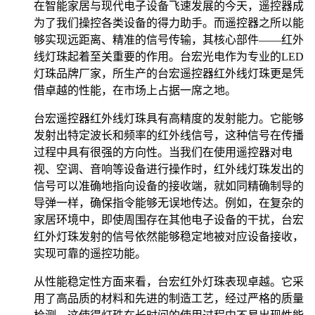
在智能家居与现代电子设备飞速发展的今天，遥控器成
为了我们操控各类设备的得力助手。而遥控器之所以能
够实现远距离、精准的信号传输，其核心部件——红外
线灯珠起着至关重要的作用。台宏光电作为专业的LED
灯珠品牌厂家，所生产的台宏遥控器红外线灯珠更是凭
借卓越的性能，在市场上占据一席之地。
台宏遥控器红外线灯珠具有高精度的发射能力。它能够
发射出特定波长和频率的红外线信号，这种信号在传播
过程中具有很强的方向性。当我们在使用遥控器对电
视、空调、音响等设备进行操作时，红外线灯珠发出的
信号可以准确地指向设备的接收端，就如同精确制导的
导弹一样，确保指令能够无误地传达。例如，在复杂的
家居环境中，即使周围存在其他电子设备的干扰，台宏
红外灯珠发射的信号依然能够稳定地被对应设备接收，
实现可靠的遥控功能。
从性能稳定性方面来看，台宏红外灯珠表现卓越。它采
用了高品质的材料和先进的制造工艺，经过严格的质量