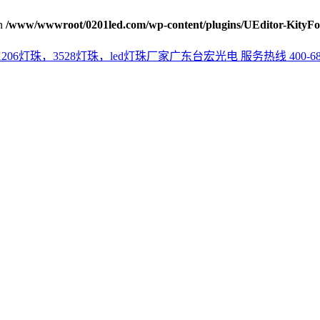
n
/www/wwwroot/0201led.com/wp-content/plugins/UEditor-KityFo