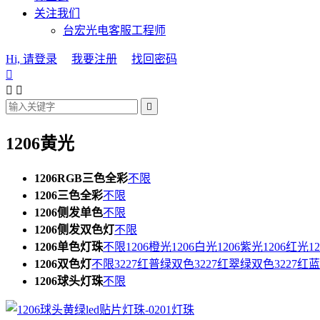
关注我们
台宏光电客服工程师
Hi, 请登录
我要注册
找回密码




1206黄光
1206RGB三色全彩
不限
1206三色全彩
不限
1206侧发单色
不限
1206侧发双色灯
不限
1206单色灯珠
不限
1206橙光
1206白光
1206紫光
1206红光
1
1206双色灯
不限
3227红普绿双色
3227红翠绿双色
3227红
1206球头灯珠
不限