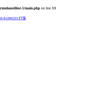
rmulaueditor-1/main.php
on line
13
0201灯珠