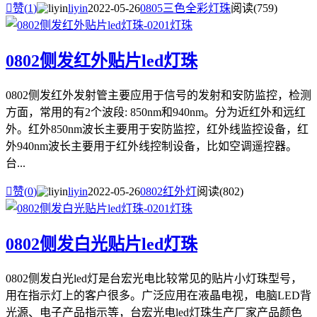

赞(
1
)
liyin
2022-05-26
0805三色全彩灯珠
阅读(759)
0802侧发红外贴片led灯珠
0802侧发红外发射管主要应用于信号的发射和安防监控，检测
方面，常用的有2个波段: 850nm和940nm。分为近红外和远红
外。红外850nm波长主要用于安防监控，红外线监控设备，红
外940nm波长主要用于红外线控制设备，比如空调遥控器。
台...

赞(
0
)
liyin
2022-05-26
0802红外灯
阅读(802)
0802侧发白光贴片led灯珠
0802侧发白光led灯是台宏光电比较常见的贴片小灯珠型号，
用在指示灯上的客户很多。广泛应用在液晶电视，电脑LED背
光源、电子产品指示等，台宏光电led灯珠生产厂家产品颜色