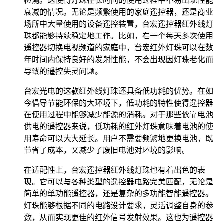
检测。这使得灯珠在长时间的使用过程中不易出现性能
衰减的情况。无论是频繁使用的家庭遥控器，还是商业
场所中大量使用的设备遥控装置，台宏遥控器红外线灯
珠都能够持续稳定地工作。比如，在一个每天多次使用
遥控器切换电视频道的家庭中，台宏红外灯珠可以在数
年时间内保持良好的发射性能，不会出现因灯珠老化而
导致的遥控失灵问题。
台宏光电的这款红外线灯珠还具备低功耗的优势。在如
今倡导节能环保的大环境下，低功耗的特性使得遥控器
在使用过程中能够减少能源的消耗。对于那些依靠电池
供电的遥控器来说，低功耗的红外灯珠意味着电池的使
用寿命可以大大延长。用户不需要频繁地更换电池，既
节省了成本，又减少了废旧电池对环境的影响。
在适配性上，台宏遥控器红外线灯珠也有着出色的表
现。它可以与各种类型的遥控器电路完美匹配，无论是
简单的单功能遥控器，还是复杂的多功能智能遥控器。
灯珠能够根据不同的电路设计要求，灵活调整自身的参
数，从而实现更佳的红外信号发射效果。这也为遥控器