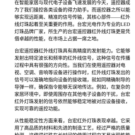
在智能家居与现代电子设备飞速发展的今天，遥控器成
为了我们操控各类设备的得力助手。而遥控器之所以能
够实现远距离、精准的信号传输，其核心部件——红外
线灯珠起着至关重要的作用。台宏光电作为专业的LED
灯珠品牌厂家，所生产的台宏遥控器红外线灯珠更是凭
借卓越的性能，在市场上占据一席之地。
台宏遥控器红外线灯珠具有高精度的发射能力。它能够
发射出特定波长和频率的红外线信号，这种信号在传播
过程中具有很强的方向性。当我们在使用遥控器对电
视、空调、音响等设备进行操作时，红外线灯珠发出的
信号可以准确地指向设备的接收端，就如同精确制导的
导弹一样，确保指令能够无误地传达。例如，在复杂的
家居环境中，即使周围存在其他电子设备的干扰，台宏
红外灯珠发射的信号依然能够稳定地被对应设备接收，
实现可靠的遥控功能。
从性能稳定性方面来看，台宏红外灯珠表现卓越。它采
用了高品质的材料和先进的制造工艺，经过严格的质量