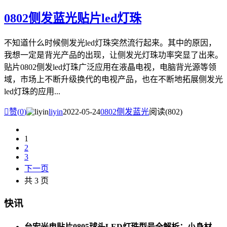
0802侧发蓝光贴片led灯珠
不知道什么时候侧发光led灯珠突然流行起来。其中的原因，
我想一定是背光产品的出现，让侧发光灯珠功率突显了出来。
贴片0802侧发led灯珠广泛应用在液晶电视，电脑背光源等领
域，市场上不断升级换代的电视产品，也在不断地拓展侧发光
led灯珠的应用...

赞(
0
)
liyin
2022-05-24
0802侧发蓝光
阅读(802)
1
2
3
下一页
共 3 页
快讯
台宏光电贴片0805球头LED灯珠型号全解析：小身材，