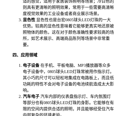
适的感觉，适用于家居装饰照明等场景；冷白色的
则具有更清晰的照明效果，常用于一些需要高清晰
度视觉效果的工业设备或者商业展示场景。
显色性
显色性也是台宏0805球头LED灯珠的一大
优势。较高的显色性意味着它能够更真实地还原被
照物体的颜色，这在对于颜色准确性要求较高的场
所，如艺术展示、高端商品陈列等场景中非常重
要。
四、应用领域
电子设备
在手机、平板电脑、MP3播放器等众多
电子设备中，0805球头LED灯珠常被用作指示灯。
其小巧的尺寸可以轻松地集成在电路板上，而且低
功耗的特性不会对电子设备的电池续航造成太大影
响。
汽车电子
汽车内部的仪表盘指示灯、车内氛围灯
等部分也有0805球头LED灯珠的身影。它能够在有
限的空间内提供合适的照明，并且能够经受住汽车
内部复杂的环境考验。