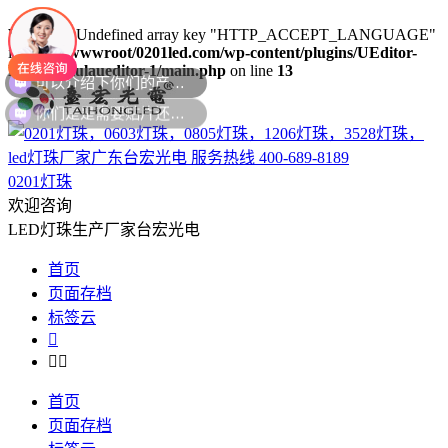
Warning
: Undefined array key "HTTP_ACCEPT_LANGUAGE"
in
/www/wwwroot/0201led.com/wp-content/plugins/UEditor-
KityFormulaueditor-1/main.php
on line
13
你们是是需要贴片还是插件灯珠呢？
0201灯珠
欢迎咨询
LED灯珠生产厂家台宏光电
首页
页面存档
标签云



首页
页面存档