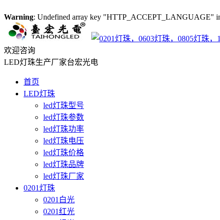
Warning
: Undefined array key "HTTP_ACCEPT_LANGUAGE" i
欢迎咨询
LED灯珠生产厂家台宏光电
首页
LED灯珠
led灯珠型号
led灯珠参数
led灯珠功率
led灯珠电压
led灯珠价格
led灯珠品牌
led灯珠厂家
0201灯珠
0201白光
0201红光