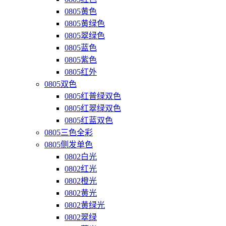
0805黄色
0805黄绿色
0805翠绿色
0805蓝色
0805紫色
0805红外
0805双色
0805红普绿双色
0805红翠绿双色
0805红蓝双色
0805三色全彩
0805侧发单色
0802白光
0802红光
0802橙光
0802黄光
0802黄绿光
0802翠绿