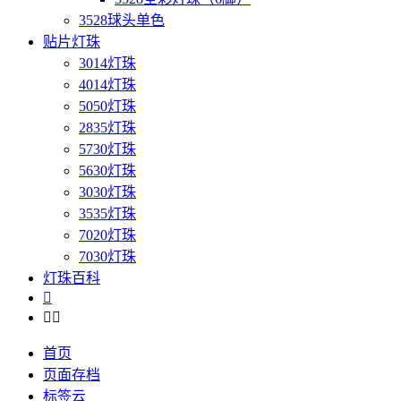
3528球头单色
贴片灯珠
3014灯珠
4014灯珠
5050灯珠
2835灯珠
5730灯珠
5630灯珠
3030灯珠
3535灯珠
7020灯珠
7030灯珠
灯珠百科



首页
页面存档
标签云