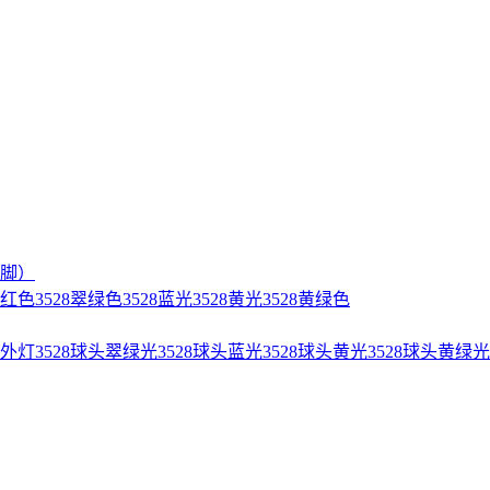
6脚）
8红色
3528翠绿色
3528蓝光
3528黄光
3528黄绿色
红外灯
3528球头翠绿光
3528球头蓝光
3528球头黄光
3528球头黄绿光