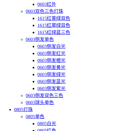
0603红外
0603双色三色灯珠
1615红普绿双色
1615红翠绿双色
1615红绿蓝三色
0603侧发单色
0603侧发白光
0603侧发红光
0603侧发橙光
0603侧发黄光
0603侧发绿光
0603侧发蓝光
0603侧发紫光
0603侧发双色三色
0603球头单色
0805灯珠
0805单色
0805白光
0805红色