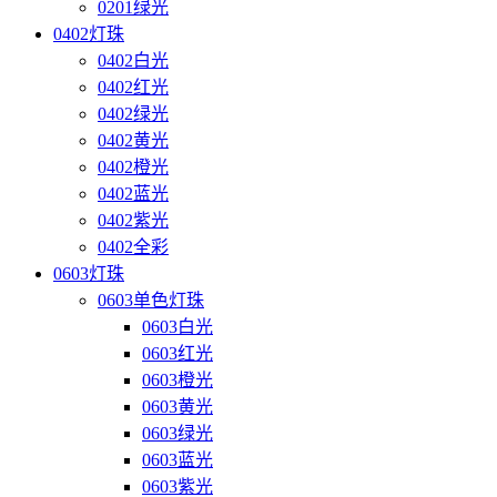
0201绿光
0402灯珠
0402白光
0402红光
0402绿光
0402黄光
0402橙光
0402蓝光
0402紫光
0402全彩
0603灯珠
0603单色灯珠
0603白光
0603红光
0603橙光
0603黄光
0603绿光
0603蓝光
0603紫光