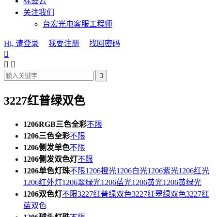
标签云
关注我们
台宏光电客服工程师
Hi, 请登录
我要注册
找回密码




3227红普绿双色
1206RGB三色全彩
不限
1206三色全彩
不限
1206侧发单色
不限
1206侧发双色灯
不限
1206单色灯珠
不限
1206橙光
1206白光
1206紫光
1206红光
1206红外灯
1206翠绿光
1206蓝光
1206黄光
1206黄绿光
1206双色灯
不限
3227红普绿双色
3227红翠绿双色
3227红
蓝双色