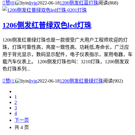

赞(
0
)
liyin
2022-06-18
1206侧发红蓝灯珠
阅读(868)
1206侧发红普绿双色led灯珠
1206侧发红普绿灯珠也是一款很受广大用户工程师欢迎的灯
珠，灯珠可靠性高，亮度一致性高、功耗低,寿命长，广泛应
用于背光显示，数码显示配件，电子仪表指示，家用电器，车
载汽车仪表上。 1206侧发灯珠也叫：3210灯珠，1206侧发双
色灯珠系列...

赞(
1
)
liyin
2022-06-18
1206侧发红普绿灯珠
阅读(902)
1
2
3
4
下一页
共 4 页