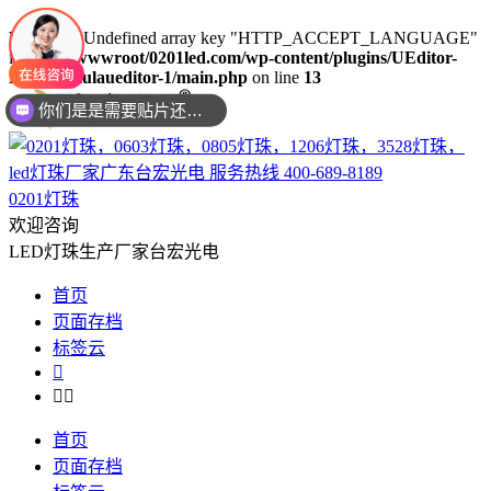
Warning
: Undefined array key "HTTP_ACCEPT_LANGUAGE"
in
/www/wwwroot/0201led.com/wp-content/plugins/UEditor-
KityFormulaueditor-1/main.php
on line
13
现在想要灯珠规格书资料还是要样品测试呢？么？
0201灯珠
欢迎咨询
LED灯珠生产厂家台宏光电
首页
页面存档
标签云



首页
页面存档