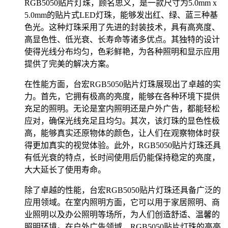
RGB5050贴片灯珠，顾名思义，是一款尺寸为5.0mm x
5.0mm的贴片式LED灯珠，能够发出红、绿、蓝三种基
色光。这种灯珠采用了先进的封装技术，具有高亮度、
高显色性、低光衰、长寿命等诸多优点。其独特的设计
使得光线分布均匀，色彩鲜艳，为各种照明和显示应用
提供了完美的解决方案。
在性能方面，台宏RGB5050贴片灯珠展现出了卓越的实
力。首先，它拥有极高的亮度，能够在各种环境下提供
充足的照明。无论是室内照明还是户外广告，都能轻松
应对，确保光线充足且均匀。其次，该灯珠的显色性极
高，能够真实还原物体的颜色，让人们在观察物体时获
得更加真实的视觉体验。此外，RGB5050贴片灯珠还具
有低光衰的特点，长时间使用后仍能保持稳定的亮度，
大大延长了使用寿命。
除了卓越的性能，台宏RGB5050贴片灯珠还具备广泛的
应用领域。在室内照明方面，它可以用于家居照明、商
业照明以及办公照明等场所，为人们创造舒适、温馨的
照明环境。在户外广告领域，RGB5050贴片灯珠的高亮