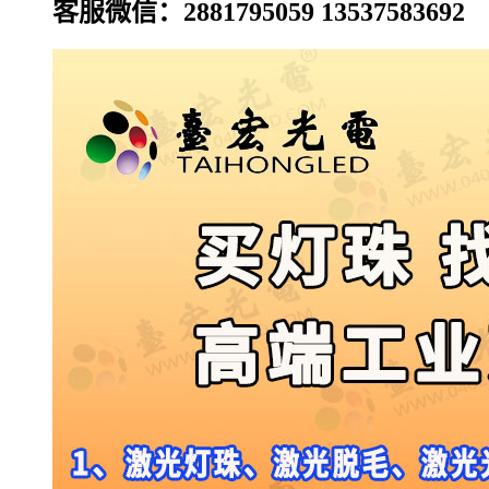
客服微信：2881795059 13537583692