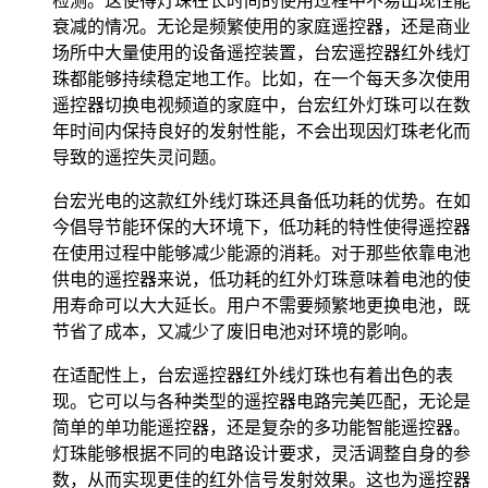
检测。这使得灯珠在长时间的使用过程中不易出现性能
衰减的情况。无论是频繁使用的家庭遥控器，还是商业
场所中大量使用的设备遥控装置，台宏遥控器红外线灯
珠都能够持续稳定地工作。比如，在一个每天多次使用
遥控器切换电视频道的家庭中，台宏红外灯珠可以在数
年时间内保持良好的发射性能，不会出现因灯珠老化而
导致的遥控失灵问题。
台宏光电的这款红外线灯珠还具备低功耗的优势。在如
今倡导节能环保的大环境下，低功耗的特性使得遥控器
在使用过程中能够减少能源的消耗。对于那些依靠电池
供电的遥控器来说，低功耗的红外灯珠意味着电池的使
用寿命可以大大延长。用户不需要频繁地更换电池，既
节省了成本，又减少了废旧电池对环境的影响。
在适配性上，台宏遥控器红外线灯珠也有着出色的表
现。它可以与各种类型的遥控器电路完美匹配，无论是
简单的单功能遥控器，还是复杂的多功能智能遥控器。
灯珠能够根据不同的电路设计要求，灵活调整自身的参
数，从而实现更佳的红外信号发射效果。这也为遥控器