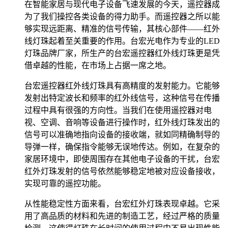
在智能家居与现代电子设备飞速发展的今天，遥控器成
为了我们操控各类设备的得力助手。而遥控器之所以能
够实现远距离、精准的信号传输，其核心部件——红外
线灯珠起着至关重要的作用。台宏光电作为专业的LED
灯珠品牌厂家，所生产的台宏遥控器红外线灯珠更是凭
借卓越的性能，在市场上占据一席之地。
台宏遥控器红外线灯珠具有高精度的发射能力。它能够
发射出特定波长和频率的红外线信号，这种信号在传播
过程中具有很强的方向性。当我们在使用遥控器对电
视、空调、音响等设备进行操作时，红外线灯珠发出的
信号可以准确地指向设备的接收端，就如同精确制导的
导弹一样，确保指令能够无误地传达。例如，在复杂的
家居环境中，即使周围存在其他电子设备的干扰，台宏
红外灯珠发射的信号依然能够稳定地被对应设备接收，
实现可靠的遥控功能。
从性能稳定性方面来看，台宏红外灯珠表现卓越。它采
用了高品质的材料和先进的制造工艺，经过严格的质量