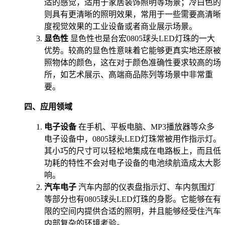
适的感觉，适用于家居装饰照明等场景；冷白色的
则具有更清晰的照明效果，常用于一些需要高清晰
度视觉效果的工业设备或者商业展示场景。
显色性
显色性也是台宏0805球头LED灯珠的一大
优势。较高的显色性意味着它能够更真实地还原被
照物体的颜色，这在对于颜色准确性要求较高的场
所，如艺术展示、高端商品陈列等场景中非常重
要。
四、应用领域
电子设备
在手机、平板电脑、MP3播放器等众多
电子设备中，0805球头LED灯珠常被用作指示灯。
其小巧的尺寸可以轻松地集成在电路板上，而且低
功耗的特性不会对电子设备的电池续航造成太大影
响。
汽车电子
汽车内部的仪表盘指示灯、车内氛围灯
等部分也有0805球头LED灯珠的身影。它能够在有
限的空间内提供合适的照明，并且能够经受住汽车
内部复杂的环境考验。