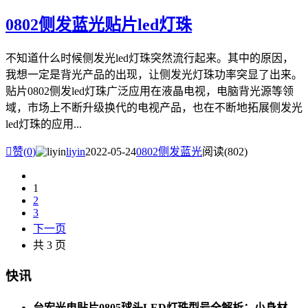
0802侧发蓝光贴片led灯珠
不知道什么时候侧发光led灯珠突然流行起来。其中的原因，
我想一定是背光产品的出现，让侧发光灯珠功率突显了出来。
贴片0802侧发led灯珠广泛应用在液晶电视，电脑背光源等领
域，市场上不断升级换代的电视产品，也在不断地拓展侧发光
led灯珠的应用...

赞(
0
)
liyin
2022-05-24
0802侧发蓝光
阅读(802)
1
2
3
下一页
共 3 页
快讯
台宏光电贴片0805球头LED灯珠型号全解析：小身材，