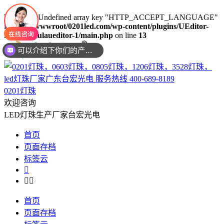
Warning
: Undefined array key "HTTP_ACCEPT_LANGUAGE"
in
/www/wwwroot/0201led.com/wp-content/plugins/UEditor-
可以介绍下你们的产品么？
KityFormulaueditor-1/main.php
on line
13
你们是是需要贴片还是插件灯珠呢？
0201灯珠
欢迎咨询
LED灯珠生产厂家台宏光电
首页
页面存档
标签云



首页
页面存档