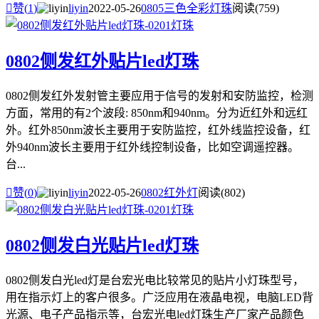

赞(
1
)
liyin
2022-05-26
0805三色全彩灯珠
阅读(759)
0802侧发红外贴片led灯珠
0802侧发红外发射管主要应用于信号的发射和安防监控，检测
方面，常用的有2个波段: 850nm和940nm。分为近红外和远红
外。红外850nm波长主要用于安防监控，红外线监控设备，红
外940nm波长主要用于红外线控制设备，比如空调遥控器。
台...

赞(
0
)
liyin
2022-05-26
0802红外灯
阅读(802)
0802侧发白光贴片led灯珠
0802侧发白光led灯是台宏光电比较常见的贴片小灯珠型号，
用在指示灯上的客户很多。广泛应用在液晶电视，电脑LED背
光源、电子产品指示等，台宏光电led灯珠生产厂家产品颜色