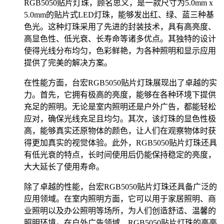
RGB5050贴片灯珠，顾名思义，是一款尺寸为5.0mm x
5.0mm的贴片式LED灯珠，能够发出红、绿、蓝三种基
色光。这种灯珠采用了先进的封装技术，具有高亮度、
高显色性、低光衰、长寿命等诸多优点。其独特的设计
使得光线分布均匀，色彩鲜艳，为各种照明和显示应用
提供了完美的解决方案。
在性能方面，台宏RGB5050贴片灯珠展现出了卓越的实
力。首先，它拥有极高的亮度，能够在各种环境下提供
充足的照明。无论是室内照明还是户外广告，都能轻松
应对，确保光线充足且均匀。其次，该灯珠的显色性极
高，能够真实还原物体的颜色，让人们在观察物体时获
得更加真实的视觉体验。此外，RGB5050贴片灯珠还具
有低光衰的特点，长时间使用后仍能保持稳定的亮度，
大大延长了使用寿命。
除了卓越的性能，台宏RGB5050贴片灯珠还具备广泛的
应用领域。在室内照明方面，它可以用于家居照明、商
业照明以及办公照明等场所，为人们创造舒适、温馨的
照明环境。在户外广告领域，RGB5050贴片灯珠的高亮