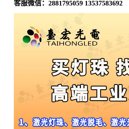
客服微信：2881795059 13537583692