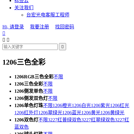
标签云
关注我们
台宏光电客服工程师
Hi, 请登录
我要注册
找回密码




1206三色全彩
1206RGB三色全彩
不限
1206三色全彩
不限
1206侧发单色
不限
1206侧发双色灯
不限
1206单色灯珠
不限
1206橙光
1206白光
1206紫光
1206红光
1206红外灯
1206翠绿光
1206蓝光
1206黄光
1206黄绿光
1206双色灯
不限
3227红普绿双色
3227红翠绿双色
3227红
蓝双色