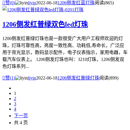

赞(
0
)
liyin
2022-06-18
1206侧发红蓝灯珠
阅读(865)
1206侧发红普绿双色led灯珠
1206侧发红普绿灯珠也是一款很受广大用户工程师欢迎的灯
珠，灯珠可靠性高，亮度一致性高、功耗低,寿命长，广泛应
用于背光显示，数码显示配件，电子仪表指示，家用电器，车
载汽车仪表上。 1206侧发灯珠也叫：3210灯珠，1206侧发双
色灯珠系列...

赞(
1
)
liyin
2022-06-18
1206侧发红普绿灯珠
阅读(899)
1
2
3
4
下一页
共 4 页