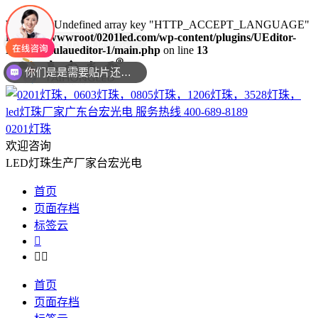
Warning
: Undefined array key "HTTP_ACCEPT_LANGUAGE"
in
/www/wwwroot/0201led.com/wp-content/plugins/UEditor-
KityFormulaueditor-1/main.php
on line
13
你们是是需要贴片还是插件灯珠呢？
0201灯珠
欢迎咨询
LED灯珠生产厂家台宏光电
首页
页面存档
标签云



首页
页面存档