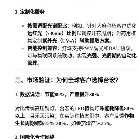
3. 定制化服务
按需调配光谱配比
：例如，针对大麻种植客户优化
远红光（730nm）比例
以调控开花周期；为药用植
物定制
紫外光（UV-A）辅助提取方案
。
智能控制兼容
：灯珠支持PWM调光和DALI协议，
可与物联网系统联动，实现
光强、光周期的自动化
管理
。
三、市场验证：为何全球客户选择台宏？
1. 数据说话：节能80%，产量提升30%
对比传统高压钠灯，台宏的LED植物灯珠
能耗降低80%
以上
，且无汞污染；在实际种植案例中，客户反馈
作物
生长周期缩短15%-30%
，如番茄增产达25%。
2. 国际化合作网络