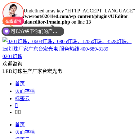
Warning
: Undefined array key "HTTP_ACCEPT_LANGUAGE"
in
/www/wwwroot/0201led.com/wp-content/plugins/UEditor-
KityFormulaueditor-1/main.php
on line
13
你们是是需要贴片还是插件灯珠呢？
0201灯珠
欢迎咨询
LED灯珠生产厂家台宏光电
首页
页面存档
标签云



首页
页面存档