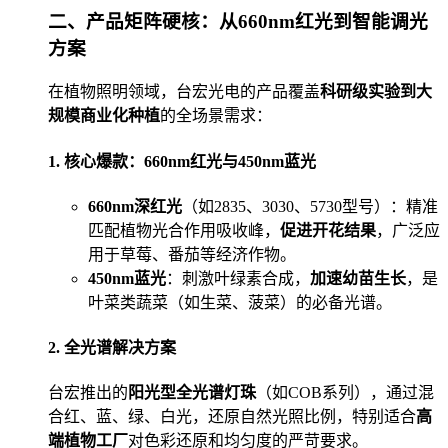
二、产品矩阵硬核：从660nm红光到智能调光
方案
在植物照明领域，台宏光电的产品覆盖
科研级实验到大
规模商业化种植
的全场景需求：
1. 核心爆款：660nm红光与450nm蓝光
660nm深红光
（如2835、3030、5730型号）：精准
匹配植物光合作用吸收峰，
促进开花结果
，广泛应
用于草莓、番茄等经济作物。
450nm蓝光
：刺激叶绿素合成，
加速幼苗生长
，是
叶菜类蔬菜（如生菜、菠菜）的必备光谱。
2. 全光谱解决方案
台宏推出的
阳光型全光谱灯珠
（如COB系列），通过混
合红、蓝、绿、白光，还原自然光照比例，特别适合
高
端植物工厂
对色彩还原和均匀度的严苛要求。