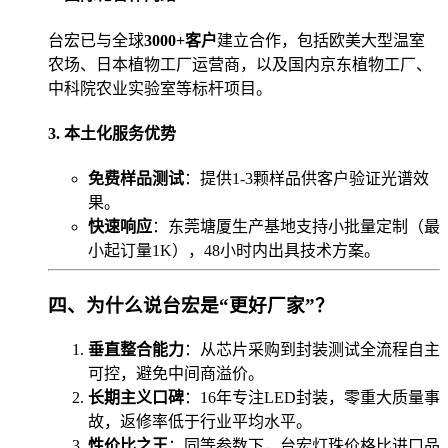
台宏已与全球
3000+客户
建立合作，包括欧美大型温室
农场、日本植物工厂运营商，以及国内京东植物工厂、
中科院农业实验室等标杆项目。
3. 本土化服务优势
免费样品测试
：提供1-3颗样品供客户验证光谱效
果。
快速响应
：东莞塘厦生产基地支持小批量定制（最
小起订量1K），48小时内出具技术方案。
四、为什么说台宏是“更好厂家”？
垂直整合能力
：从芯片采购到封装测试全流程自主
可控，避免中间商溢价。
长期主义口碑
：16年专注LED封装，零重大质量事
故，返修率低于行业平均水平。
性价比之王
：同等参数下，台宏灯珠价格比进口品