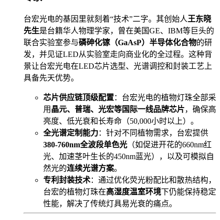
台宏光电的基因里就刻着“技术”二字。其创始人
王东晓
先生
是台籍华人物理学家，曾在美国GE、IBM等巨头的
联合实验室参与
磷砷化镓（GaAsP）半导体化合物
的研
发，并见证LED从实验室走向商业化的全过程。这种背
景让台宏光电在LED芯片选型、光谱调控和封装工艺上
具备先天优势。
芯片供应链顶级配置
：台宏光电的植物灯珠全部采
用
晶元、普瑞、光宏等国际一线品牌芯片
，确保高
亮度、低光衰和长寿命（50,000小时以上）。
全光谱定制能力
：针对不同植物需求，台宏提供
380-760nm全波段单色光
（如促进开花的660nm红
光、加速茎叶生长的450nm蓝光），以及可模拟自
然光的
连续光谱方案
。
专利封装技术
：通过优化荧光粉配比和散热结构，
台宏的植物灯珠在
高湿度温室环境
下仍能保持稳定
性能，解决了传统灯具易光衰的痛点。