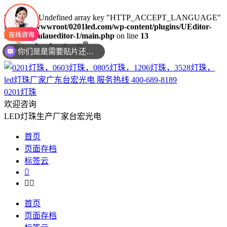
Warning
: Undefined array key "HTTP_ACCEPT_LANGUAGE"
in
/www/wwwroot/0201led.com/wp-content/plugins/UEditor-
KityFormulaueditor-1/main.php
on line
13
你们是是需要贴片还是插件灯珠呢？
0201灯珠
欢迎咨询
LED灯珠生产厂家台宏光电
首页
页面存档
标签云



首页
页面存档