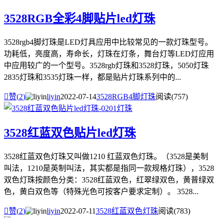
3528RGB全彩4脚贴片led灯珠
3528rgb4脚灯珠是LED灯具应用中比较常见的一款灯珠型号。
功耗低，亮度高，寿命长，灯珠在灯条，舞台灯等LED灯应用
中应用较广的一个型号。3528rgb灯珠和3528灯珠，5050灯珠
2835灯珠和3535灯珠一样，都是贴片灯珠系列中的...

赞(
2
)
liyin
2022-07-14
3528RGB4脚灯珠
阅读(757)
3528红蓝双色贴片led灯珠
3528红蓝双色灯珠又叫做1210 红蓝双色灯珠。（3528是美制
叫法，1210是英制叫法，其实都是指同一款规格灯珠），3528
双色灯珠按颜色分类：3528红蓝双色，红翠绿双色，黄普绿双
色，黄白双色等（特殊光色可按客户要求定制）。 3528...

赞(
2
)
liyin
2022-07-11
3528红蓝双色灯珠
阅读(783)