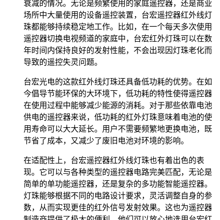
衰减的情况。无论是频繁使用的家庭遥控器，还是商业
场所中大量使用的设备遥控装置，台宏遥控器红外线灯
珠都能够持续稳定地工作。比如，在一个每天多次使用
遥控器切换电视频道的家庭中，台宏红外灯珠可以在数
年时间内保持良好的发射性能，不会出现因灯珠老化而
导致的遥控失灵问题。
台宏光电的这款红外线灯珠还具备低功耗的优势。在如
今倡导节能环保的大环境下，低功耗的特性使得遥控器
在使用过程中能够减少能源的消耗。对于那些依靠电池
供电的遥控器来说，低功耗的红外灯珠意味着电池的使
用寿命可以大大延长。用户不需要频繁地更换电池，既
节省了成本，又减少了废旧电池对环境的影响。
在适配性上，台宏遥控器红外线灯珠也有着出色的表
现。它可以与各种类型的遥控器电路完美匹配，无论是
简单的单功能遥控器，还是复杂的多功能智能遥控器。
灯珠能够根据不同的电路设计要求，灵活调整自身的参
数，从而实现更佳的红外信号发射效果。这也为遥控器
制造商提供了极大的便利，他们可以放心地选用台宏红