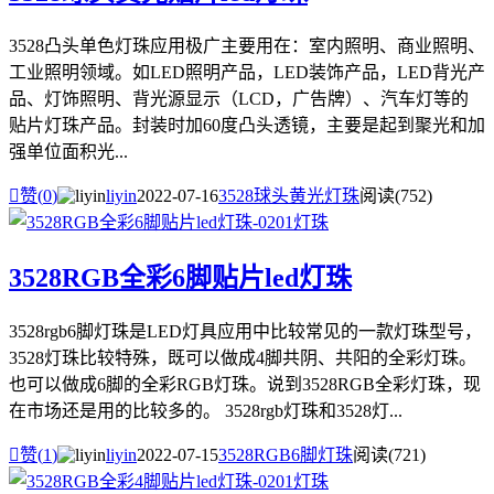
3528凸头单色灯珠应用极广主要用在：室内照明、商业照明、
工业照明领域。如LED照明产品，LED装饰产品，LED背光产
品、灯饰照明、背光源显示（LCD，广告牌）、汽车灯等的
贴片灯珠产品。封装时加60度凸头透镜，主要是起到聚光和加
强单位面积光...

赞(
0
)
liyin
2022-07-16
3528球头黄光灯珠
阅读(752)
3528RGB全彩6脚贴片led灯珠
3528rgb6脚灯珠是LED灯具应用中比较常见的一款灯珠型号，
3528灯珠比较特殊，既可以做成4脚共阴、共阳的全彩灯珠。
也可以做成6脚的全彩RGB灯珠。说到3528RGB全彩灯珠，现
在市场还是用的比较多的。 3528rgb灯珠和3528灯...

赞(
1
)
liyin
2022-07-15
3528RGB6脚灯珠
阅读(721)