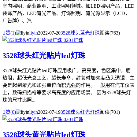
室内照明、商业照明、工业照明领域。如LED照明产品，LED
装饰产品，LED背光产品、灯饰照明、背光源显示（LCD，
广告牌）、汽...

赞(
1
)
liyin
2022-07-20
3528球头蓝光灯珠
阅读(763)
3528球头红光贴片led灯珠
3528球头红光贴片led灯珠应用极广，高亮度，色区集中，底
热阻，超低光衰工艺，超长寿命，封装时加60度凸头透镜，主
要是起到聚光和加强单位面积光强的作用。一般用在汽车仪表
上，数码扫描枪等要求高亮度的应用场景。 因为3528球头灯
珠的尺寸比照...

赞(
0
)
liyin
2022-07-19
3528球头红光灯珠
阅读(701)
3528球头黄光贴片led灯珠