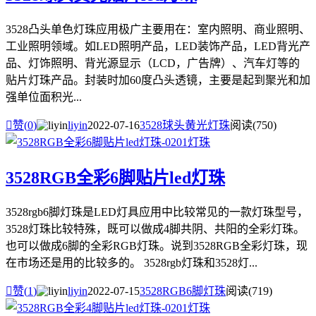
3528凸头单色灯珠应用极广主要用在：室内照明、商业照明、
工业照明领域。如LED照明产品，LED装饰产品，LED背光产
品、灯饰照明、背光源显示（LCD，广告牌）、汽车灯等的
贴片灯珠产品。封装时加60度凸头透镜，主要是起到聚光和加
强单位面积光...

赞(
0
)
liyin
2022-07-16
3528球头黄光灯珠
阅读(750)
3528RGB全彩6脚贴片led灯珠
3528rgb6脚灯珠是LED灯具应用中比较常见的一款灯珠型号，
3528灯珠比较特殊，既可以做成4脚共阴、共阳的全彩灯珠。
也可以做成6脚的全彩RGB灯珠。说到3528RGB全彩灯珠，现
在市场还是用的比较多的。 3528rgb灯珠和3528灯...

赞(
1
)
liyin
2022-07-15
3528RGB6脚灯珠
阅读(719)