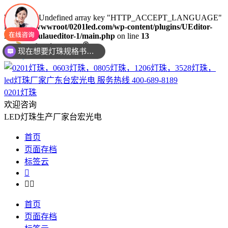
Warning
: Undefined array key "HTTP_ACCEPT_LANGUAGE"
in
/www/wwwroot/0201led.com/wp-content/plugins/UEditor-
KityFormulaueditor-1/main.php
on line
13
现在想要灯珠规格书资料还是要样品测试呢？么？
0201灯珠
欢迎咨询
LED灯珠生产厂家台宏光电
首页
页面存档
标签云



首页
页面存档