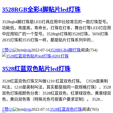
3528RGB全彩4脚贴片led灯珠
3528rgb4脚灯珠是LED灯具应用中比较常见的一款灯珠型号。
功耗低，亮度高，寿命长，灯珠在灯条，舞台灯等LED灯应用
中应用较广的一个型号。3528rgb灯珠和3528灯珠，5050灯珠
2835灯珠和3535灯珠一样，都是贴片灯珠系列中的...

赞(
2
)
liyin
2022-07-14
3528RGB4脚灯珠
阅读(754)
3528红蓝双色贴片led灯珠
3528红蓝双色灯珠又叫做1210 红蓝双色灯珠。（3528是美制
叫法，1210是英制叫法，其实都是指同一款规格灯珠），3528
双色灯珠按颜色分类：3528红蓝双色，红翠绿双色，黄普绿双
色，黄白双色等（特殊光色可按客户要求定制）。 3528...

赞(
2
)
liyin
2022-07-11
3528红蓝双色灯珠
阅读(765)