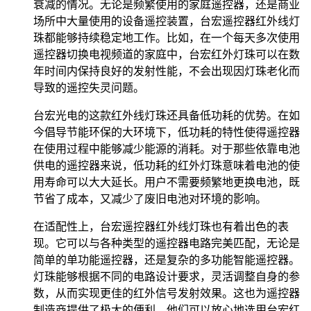
衰减的情况。无论是频繁使用的家庭遥控器，还是商业
场所中大量使用的设备遥控装置，台宏遥控器红外线灯
珠都能够持续稳定地工作。比如，在一个每天多次使用
遥控器切换电视频道的家庭中，台宏红外灯珠可以在数
年时间内保持良好的发射性能，不会出现因灯珠老化而
导致的遥控失灵问题。
台宏光电的这款红外线灯珠还具备低功耗的优势。在如
今倡导节能环保的大环境下，低功耗的特性使得遥控器
在使用过程中能够减少能源的消耗。对于那些依靠电池
供电的遥控器来说，低功耗的红外灯珠意味着电池的使
用寿命可以大大延长。用户不需要频繁地更换电池，既
节省了成本，又减少了废旧电池对环境的影响。
在适配性上，台宏遥控器红外线灯珠也有着出色的表
现。它可以与各种类型的遥控器电路完美匹配，无论是
简单的单功能遥控器，还是复杂的多功能智能遥控器。
灯珠能够根据不同的电路设计要求，灵活调整自身的参
数，从而实现更佳的红外信号发射效果。这也为遥控器
制造商提供了极大的便利，他们可以放心地选用台宏红