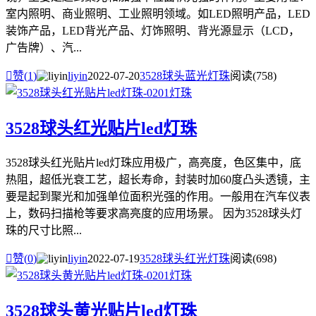
室内照明、商业照明、工业照明领域。如LED照明产品，LED
装饰产品，LED背光产品、灯饰照明、背光源显示（LCD，
广告牌）、汽...

赞(
1
)
liyin
2022-07-20
3528球头蓝光灯珠
阅读(758)
3528球头红光贴片led灯珠
3528球头红光贴片led灯珠应用极广，高亮度，色区集中，底
热阻，超低光衰工艺，超长寿命，封装时加60度凸头透镜，主
要是起到聚光和加强单位面积光强的作用。一般用在汽车仪表
上，数码扫描枪等要求高亮度的应用场景。 因为3528球头灯
珠的尺寸比照...

赞(
0
)
liyin
2022-07-19
3528球头红光灯珠
阅读(698)
3528球头黄光贴片led灯珠