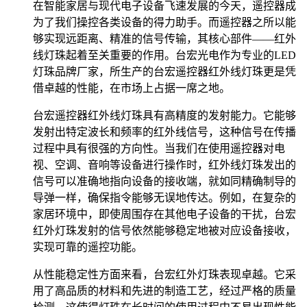
在智能家居与现代电子设备飞速发展的今天，遥控器成
为了我们操控各类设备的得力助手。而遥控器之所以能
够实现远距离、精准的信号传输，其核心部件——红外
线灯珠起着至关重要的作用。台宏光电作为专业的LED
灯珠品牌厂家，所生产的台宏遥控器红外线灯珠更是凭
借卓越的性能，在市场上占据一席之地。
台宏遥控器红外线灯珠具有高精度的发射能力。它能够
发射出特定波长和频率的红外线信号，这种信号在传播
过程中具有很强的方向性。当我们在使用遥控器对电
视、空调、音响等设备进行操作时，红外线灯珠发出的
信号可以准确地指向设备的接收端，就如同精确制导的
导弹一样，确保指令能够无误地传达。例如，在复杂的
家居环境中，即使周围存在其他电子设备的干扰，台宏
红外灯珠发射的信号依然能够稳定地被对应设备接收，
实现可靠的遥控功能。
从性能稳定性方面来看，台宏红外灯珠表现卓越。它采
用了高品质的材料和先进的制造工艺，经过严格的质量