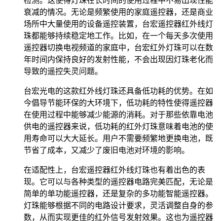
检测。这使得灯珠在长时间的使用过程中不易出现性能
衰减的情况。无论是频繁使用的家庭遥控器，还是商业
场所中大量使用的设备遥控装置，台宏遥控器红外线灯
珠都能够持续稳定地工作。比如，在一个每天多次使用
遥控器切换电视频道的家庭中，台宏红外灯珠可以在数
年时间内保持良好的发射性能，不会出现因灯珠老化而
导致的遥控失灵问题。
台宏光电的这款红外线灯珠还具备低功耗的优势。在如
今倡导节能环保的大环境下，低功耗的特性使得遥控器
在使用过程中能够减少能源的消耗。对于那些依靠电池
供电的遥控器来说，低功耗的红外灯珠意味着电池的使
用寿命可以大大延长。用户不需要频繁地更换电池，既
节省了成本，又减少了废旧电池对环境的影响。
在适配性上，台宏遥控器红外线灯珠也有着出色的表
现。它可以与各种类型的遥控器电路完美匹配，无论是
简单的单功能遥控器，还是复杂的多功能智能遥控器。
灯珠能够根据不同的电路设计要求，灵活调整自身的参
数，从而实现更佳的红外信号发射效果。这也为遥控器