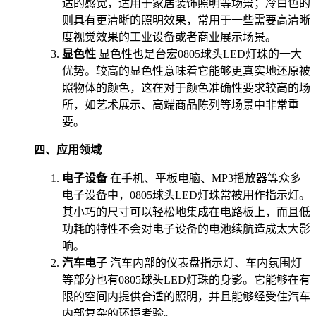
适的感觉，适用于家居装饰照明等场景；冷白色的
则具有更清晰的照明效果，常用于一些需要高清晰
度视觉效果的工业设备或者商业展示场景。
显色性
显色性也是台宏0805球头LED灯珠的一大
优势。较高的显色性意味着它能够更真实地还原被
照物体的颜色，这在对于颜色准确性要求较高的场
所，如艺术展示、高端商品陈列等场景中非常重
要。
四、应用领域
电子设备
在手机、平板电脑、MP3播放器等众多
电子设备中，0805球头LED灯珠常被用作指示灯。
其小巧的尺寸可以轻松地集成在电路板上，而且低
功耗的特性不会对电子设备的电池续航造成太大影
响。
汽车电子
汽车内部的仪表盘指示灯、车内氛围灯
等部分也有0805球头LED灯珠的身影。它能够在有
限的空间内提供合适的照明，并且能够经受住汽车
内部复杂的环境考验。