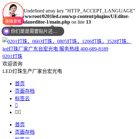
Warning
: Undefined array key "HTTP_ACCEPT_LANGUAGE"
in
/www/wwwroot/0201led.com/wp-content/plugins/UEditor-
KityFormulaueditor-1/main.php
on line
13
你们是是需要贴片还是插件灯珠呢？
0201灯珠
欢迎咨询
LED灯珠生产厂家台宏光电
首页
页面存档
标签云



首页
页面存档