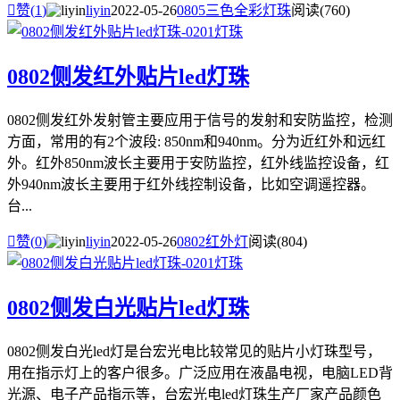

赞(
1
)
liyin
2022-05-26
0805三色全彩灯珠
阅读(760)
0802侧发红外贴片led灯珠
0802侧发红外发射管主要应用于信号的发射和安防监控，检测
方面，常用的有2个波段: 850nm和940nm。分为近红外和远红
外。红外850nm波长主要用于安防监控，红外线监控设备，红
外940nm波长主要用于红外线控制设备，比如空调遥控器。
台...

赞(
0
)
liyin
2022-05-26
0802红外灯
阅读(804)
0802侧发白光贴片led灯珠
0802侧发白光led灯是台宏光电比较常见的贴片小灯珠型号，
用在指示灯上的客户很多。广泛应用在液晶电视，电脑LED背
光源、电子产品指示等，台宏光电led灯珠生产厂家产品颜色