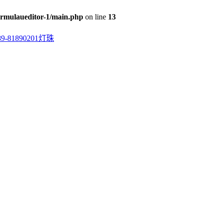
rmulaueditor-1/main.php
on line
13
0201灯珠