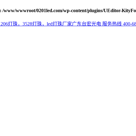
n
/www/wwwroot/0201led.com/wp-content/plugins/UEditor-KityFo