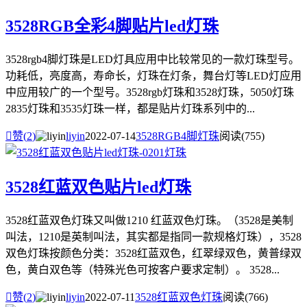
3528RGB全彩4脚贴片led灯珠
3528rgb4脚灯珠是LED灯具应用中比较常见的一款灯珠型号。
功耗低，亮度高，寿命长，灯珠在灯条，舞台灯等LED灯应用
中应用较广的一个型号。3528rgb灯珠和3528灯珠，5050灯珠
2835灯珠和3535灯珠一样，都是贴片灯珠系列中的...

赞(
2
)
liyin
2022-07-14
3528RGB4脚灯珠
阅读(755)
3528红蓝双色贴片led灯珠
3528红蓝双色灯珠又叫做1210 红蓝双色灯珠。（3528是美制
叫法，1210是英制叫法，其实都是指同一款规格灯珠），3528
双色灯珠按颜色分类：3528红蓝双色，红翠绿双色，黄普绿双
色，黄白双色等（特殊光色可按客户要求定制）。 3528...

赞(
2
)
liyin
2022-07-11
3528红蓝双色灯珠
阅读(766)