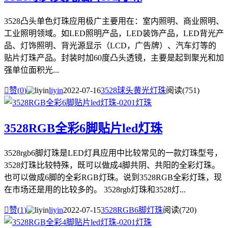
3528凸头单色灯珠应用极广主要用在：室内照明、商业照明、
工业照明领域。如LED照明产品，LED装饰产品，LED背光产
品、灯饰照明、背光源显示（LCD，广告牌）、汽车灯等的
贴片灯珠产品。封装时加60度凸头透镜，主要是起到聚光和加
强单位面积光...

赞(
0
)
liyin
2022-07-16
3528球头黄光灯珠
阅读(751)
3528RGB全彩6脚贴片led灯珠
3528rgb6脚灯珠是LED灯具应用中比较常见的一款灯珠型号，
3528灯珠比较特殊，既可以做成4脚共阴、共阳的全彩灯珠。
也可以做成6脚的全彩RGB灯珠。说到3528RGB全彩灯珠，现
在市场还是用的比较多的。 3528rgb灯珠和3528灯...

赞(
1
)
liyin
2022-07-15
3528RGB6脚灯珠
阅读(720)