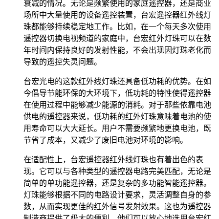
衰减的情况。无论是频繁使用的家庭遥控器，还是商业
场所中大量使用的设备遥控装置，台宏遥控器红外线灯
珠都能够持续稳定地工作。比如，在一个每天多次使用
遥控器切换电视频道的家庭中，台宏红外灯珠可以在数
年时间内保持良好的发射性能，不会出现因灯珠老化而
导致的遥控失灵问题。
台宏光电的这款红外线灯珠还具备低功耗的优势。在如
今倡导节能环保的大环境下，低功耗的特性使得遥控器
在使用过程中能够减少能源的消耗。对于那些依靠电池
供电的遥控器来说，低功耗的红外灯珠意味着电池的使
用寿命可以大大延长。用户不需要频繁地更换电池，既
节省了成本，又减少了废旧电池对环境的影响。
在适配性上，台宏遥控器红外线灯珠也有着出色的表
现。它可以与各种类型的遥控器电路完美匹配，无论是
简单的单功能遥控器，还是复杂的多功能智能遥控器。
灯珠能够根据不同的电路设计要求，灵活调整自身的参
数，从而实现更佳的红外信号发射效果。这也为遥控器
制造商提供了极大的便利，他们可以放心地选用台宏红