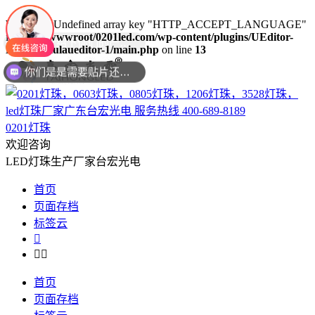
Warning
: Undefined array key "HTTP_ACCEPT_LANGUAGE"
in
/www/wwwroot/0201led.com/wp-content/plugins/UEditor-
KityFormulaueditor-1/main.php
on line
13
你们是是需要贴片还是插件灯珠呢？
0201灯珠
欢迎咨询
LED灯珠生产厂家台宏光电
首页
页面存档
标签云



首页
页面存档