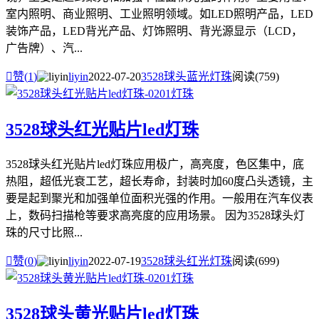
室内照明、商业照明、工业照明领域。如LED照明产品，LED
装饰产品，LED背光产品、灯饰照明、背光源显示（LCD，
广告牌）、汽...

赞(
1
)
liyin
2022-07-20
3528球头蓝光灯珠
阅读(759)
3528球头红光贴片led灯珠
3528球头红光贴片led灯珠应用极广，高亮度，色区集中，底
热阻，超低光衰工艺，超长寿命，封装时加60度凸头透镜，主
要是起到聚光和加强单位面积光强的作用。一般用在汽车仪表
上，数码扫描枪等要求高亮度的应用场景。 因为3528球头灯
珠的尺寸比照...

赞(
0
)
liyin
2022-07-19
3528球头红光灯珠
阅读(699)
3528球头黄光贴片led灯珠