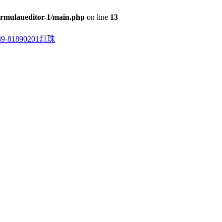
rmulaueditor-1/main.php
on line
13
0201灯珠