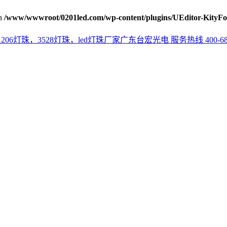
n
/www/wwwroot/0201led.com/wp-content/plugins/UEditor-KityFo