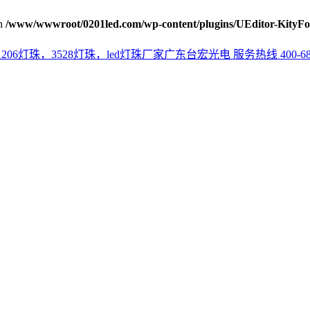
n
/www/wwwroot/0201led.com/wp-content/plugins/UEditor-KityFo