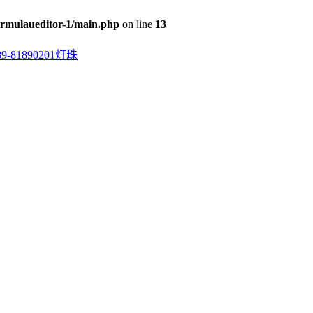
rmulaueditor-1/main.php
on line
13
0201灯珠