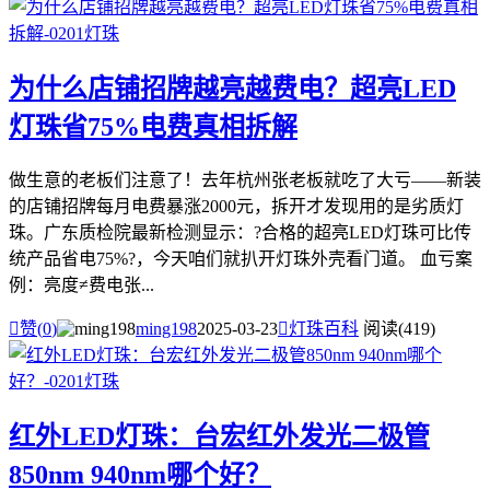
为什么店铺招牌越亮越费电？超亮LED
灯珠省75%电费真相拆解
做生意的老板们注意了！去年杭州张老板就吃了大亏——新装
的店铺招牌每月电费暴涨2000元，拆开才发现用的是劣质灯
珠。广东质检院最新检测显示：?合格的超亮LED灯珠可比传
统产品省电75%?，今天咱们就扒开灯珠外壳看门道。 血亏案
例：亮度≠费电张...

赞(
0
)
ming198
2025-03-23

灯珠百科
阅读(419)
红外LED灯珠：台宏红外发光二极管
850nm 940nm哪个好？