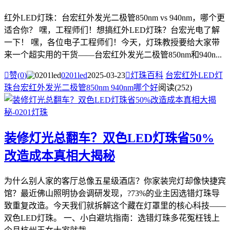
红外LED灯珠：台宏红外发光二极管850nm vs 940nm，哪个更
适合你？ 嘿，工程师们！想搞红外LED灯珠？台宏光电了解
一下！ 嘿，各位电子工程师们！今天，灯珠教授要给大家带
来一个超实用的干货——台宏红外发光二极管850nm和940n...

赞(
0
)
0201led
2025-03-23

灯珠百科
台宏红外LED灯
珠
台宏红外发光二极管850nm 940nm哪个好
阅读(252)
装修灯光总翻车？双色LED灯珠省50%
改造成本真相大揭秘
为什么别人家的客厅总像五星级酒店？你家装完灯却像快捷宾
馆？最近佛山照明协会调研发现，?73%的业主因选错灯珠导
致重复改造。今天我们就拆解这个藏在灯罩里的核心科技——
双色LED灯珠。 一、小白避坑指南：选错灯珠多花冤枉钱上