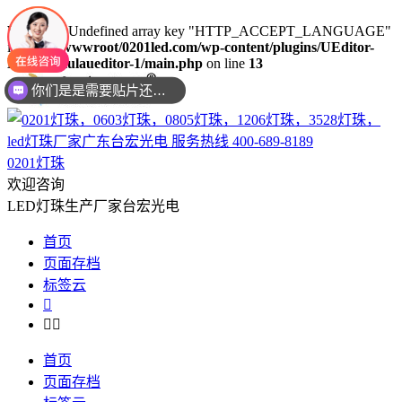
Warning
: Undefined array key "HTTP_ACCEPT_LANGUAGE"
in
/www/wwwroot/0201led.com/wp-content/plugins/UEditor-
KityFormulaueditor-1/main.php
on line
13
你们是是需要贴片还是插件灯珠呢？
0201灯珠
欢迎咨询
LED灯珠生产厂家台宏光电
首页
页面存档
标签云



首页
页面存档