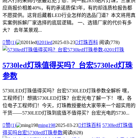
刚入行的采购小张最近犯了愁：同一款2835贴片灯珠，三家供
应商报价相差40%，有的承诺质保3年，有的却连质检报告都
不愿提供。这背后藏着LED行业怎样的选品门道？本文将用真
实案例拆解厂家选择的底层逻辑。 一、选错厂家的代价有多
大？ 去年某景观...

赞(
1
)
0201led
2025-03-23

灯珠百科
阅读(778)
5730led灯珠值得买吗？台宏5730led灯珠
参数
5730LED灯珠值得买吗？台宏5730LED灯珠参数全解析 嘿，
工程师们！想搞5730LED灯珠？台宏光电了解一下！ 嘿，各
位电子工程师们！今天，灯珠教授要给大家带来一个超实用的
干货——5730LED灯珠到底值不值得买？台宏光电的5730...

赞(
1
)
ming198
2025-03-23

灯珠百科
5730led灯珠值
得买吗
台宏5730led灯珠参数
阅读(628)