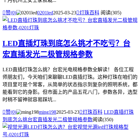
个月杭州王女士家就栽...

赞(
0
)
0201led
2025-03-23

灯珠百科
阅读(305)
LED直插灯珠到底怎么挑才不吃亏？台
宏直插发光二极管规格参数
LED直插灯珠怎么挑？台宏光电规格参数全解读！ 各位工程
师朋友们，今天咱们来聊聊LED直插灯珠。这种灯珠在咱们的
项目里可是个常客，从简单的状态指示到复杂的照明系统，都
能看到它的身影。但市面上的产品五花八门，参数各异，选型
时稍不留神就容易踩坑...

赞(
0
)
ming198
2025-03-23

灯珠百科
LED直插灯珠
到底怎么挑
台宏直插发光二极管规格参数
阅读(350)