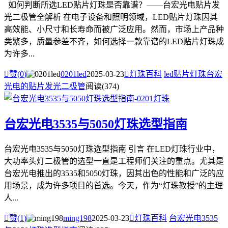
如何判断所选LED贴片灯珠是否靠谱？——台宏光电贴片发
光二极管全解析 在电子设备和照明领域，LED贴片灯珠因其
高效能、小尺寸和长寿命而被广泛应用。然而，市场上产品种
类繁多，质量参差不齐，如何选择一款靠谱的LED贴片灯珠成
为许多...

赞(
0
)
0201led
2025-03-23

灯珠百科
led贴片灯珠
台宏
光电的贴片发光二极管
阅读(374)
台宏光电3535与5050灯珠选型指南
台宏光电3535与5050灯珠选型指南 引言 在LED灯珠行业中，
大功率头灯二极管的选型一直是工程师们关注的重点。尤其是
台宏光电推出的3535和5050灯珠，因其出色的性能和广泛的应
用场景，成为许多项目的首选。今天，作为“灯珠教授”的主理
人...

赞(
1
)
ming198
2025-03-23

灯珠百科
台宏光电3535