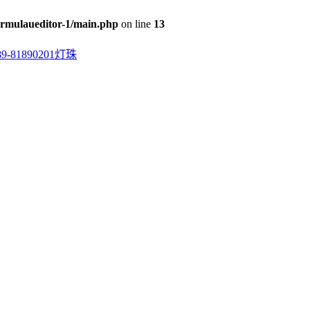
rmulaueditor-1/main.php
on line
13
0201灯珠