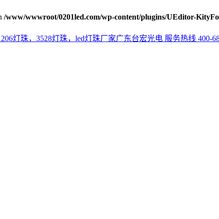
n
/www/wwwroot/0201led.com/wp-content/plugins/UEditor-KityFo