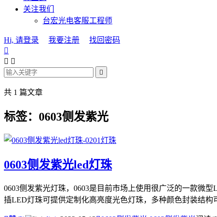
关注我们
台宏光电客服工程师
Hi, 请登录
我要注册
找回密码




共 1 篇文章
标签：0603侧发紫光
0603侧发紫光led灯珠
0603侧发紫光灯珠，0603是目前市场上使用很广泛的一款微型
插LED灯珠可提供定制化高亮度光色灯珠，多种颜色封装结构可选