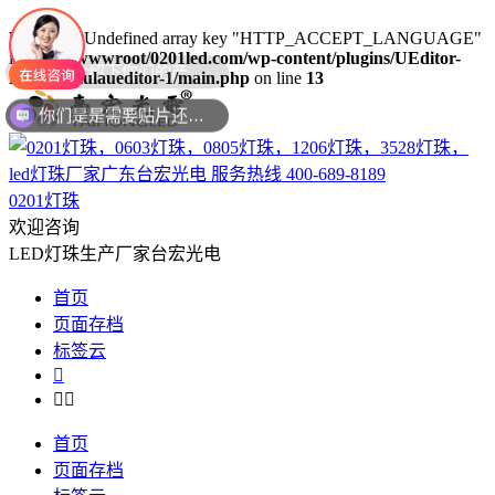
Warning
: Undefined array key "HTTP_ACCEPT_LANGUAGE"
in
/www/wwwroot/0201led.com/wp-content/plugins/UEditor-
KityFormulaueditor-1/main.php
on line
13
你们是是需要贴片还是插件灯珠呢？
0201灯珠
欢迎咨询
LED灯珠生产厂家台宏光电
首页
页面存档
标签云



首页
页面存档