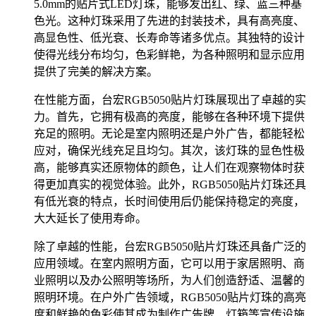
5.0mm的贴片式LED灯珠，能够发出红、绿、蓝三种基
色光。这种灯珠采用了先进的封装技术，具有高亮度、
高显色性、低光衰、长寿命等诸多优点。其独特的设计
使得光线分布均匀，色彩鲜艳，为各种照明和显示应用
提供了完美的解决方案。
在性能方面，台宏RGB5050贴片灯珠展现出了卓越的实
力。首先，它拥有极高的亮度，能够在各种环境下提供
充足的照明。无论是室内照明还是户外广告，都能轻松
应对，确保光线充足且均匀。其次，该灯珠的显色性极
高，能够真实还原物体的颜色，让人们在观察物体时获
得更加真实的视觉体验。此外，RGB5050贴片灯珠还具
有低光衰的特点，长时间使用后仍能保持稳定的亮度，
大大延长了使用寿命。
除了卓越的性能，台宏RGB5050贴片灯珠还具备广泛的
应用领域。在室内照明方面，它可以用于家居照明、商
业照明以及办公照明等场所，为人们创造舒适、温馨的
照明环境。在户外广告领域，RGB5050贴片灯珠的高亮
度和鲜艳的色彩使其成为制作广告牌、灯箱等宣传设施