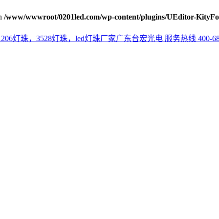
n
/www/wwwroot/0201led.com/wp-content/plugins/UEditor-KityFo