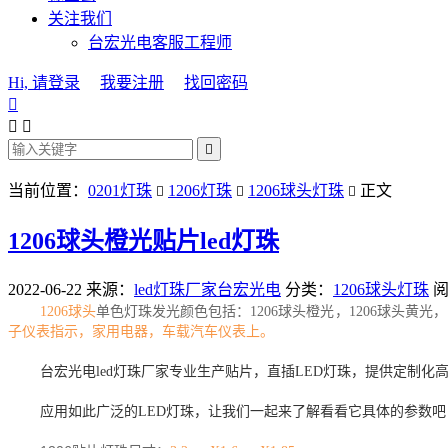
关注我们
台宏光电客服工程师
Hi, 请登录
我要注册
找回密码




当前位置：
0201灯珠
1206灯珠
1206球头灯珠
正文



1206球头橙光贴片led灯珠
2022-06-22
来源：
led灯珠厂家台宏光电
分类：
1206球头灯珠
阅
1206球头
单色灯珠发光颜色包括：1206球头橙光，1206
球头
黄光，1
子仪表指示，家用电器，车载汽车仪表上。
台宏光电led灯珠厂家专业生产贴片，直插LED灯珠，提供定制
应用如此广泛的LED灯珠，让我们一起来了解看看它具体的参数吧