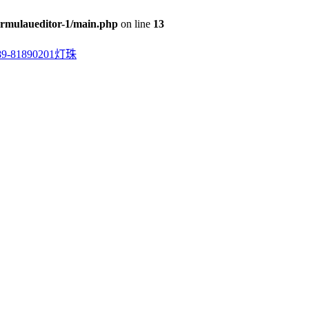
rmulaueditor-1/main.php
on line
13
0201灯珠