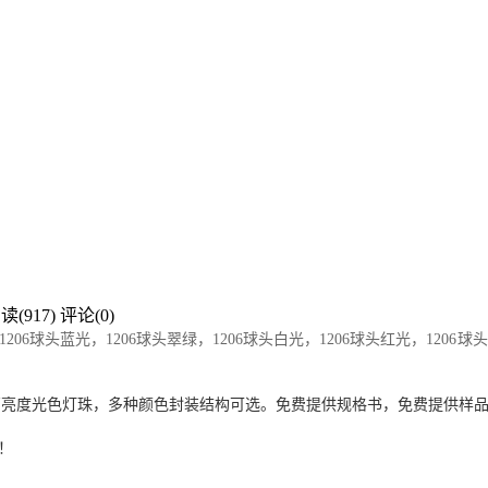
读(917)
评论(0)
206
球头
蓝光，1206
球头
翠绿，1206
球头
白光，1206
球头
红光，1206
球头
化高亮度光色灯珠，多种颜色封装结构可选。免费提供规格书，免费提供样
！