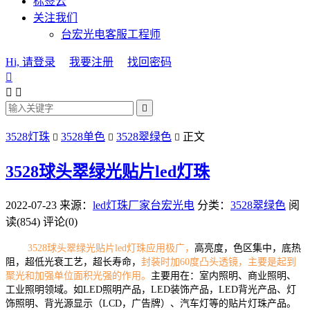
标签云
关注我们
台宏光电客服工程师
Hi, 请登录
我要注册
找回密码




3528灯珠
3528单色
3528翠绿色
正文



3528球头翠绿光贴片led灯珠
2022-07-23
来源：
led灯珠厂家台宏光电
分类：
3528翠绿色
阅
读(854)
评论(0)
3528球头翠绿光贴片led灯珠应用极广，
高亮度，色区集中，底热
阻，超低光衰工艺，超长寿命，
封装时加60度凸头透镜，主要是起到
聚光和加强单位面积光强的作用。
主要用在：室内照明、商业照明、
工业照明领域。如LED照明产品，LED装饰产品，LED背光产品、灯
饰照明、背光源显示（LCD，广告牌）、汽车灯等的贴片灯珠产品。