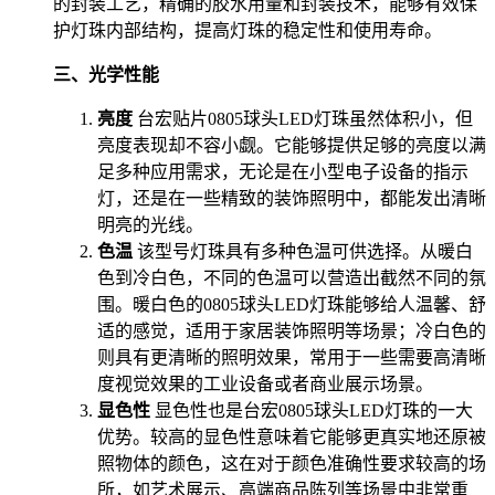
的封装工艺，精确的胶水用量和封装技术，能够有效保
护灯珠内部结构，提高灯珠的稳定性和使用寿命。
三、光学性能
亮度
台宏贴片0805球头LED灯珠虽然体积小，但
亮度表现却不容小觑。它能够提供足够的亮度以满
足多种应用需求，无论是在小型电子设备的指示
灯，还是在一些精致的装饰照明中，都能发出清晰
明亮的光线。
色温
该型号灯珠具有多种色温可供选择。从暖白
色到冷白色，不同的色温可以营造出截然不同的氛
围。暖白色的0805球头LED灯珠能够给人温馨、舒
适的感觉，适用于家居装饰照明等场景；冷白色的
则具有更清晰的照明效果，常用于一些需要高清晰
度视觉效果的工业设备或者商业展示场景。
显色性
显色性也是台宏0805球头LED灯珠的一大
优势。较高的显色性意味着它能够更真实地还原被
照物体的颜色，这在对于颜色准确性要求较高的场
所，如艺术展示、高端商品陈列等场景中非常重