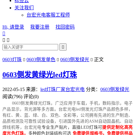
标签云
关注我们
台宏光电客服工程师
Hi, 请登录
我要注册
找回密码




0603灯珠
0603侧发单色
0603侧发绿光
正文



0603侧发黄绿光led灯珠
2022-05-15
来源：
led灯珠厂家台宏光电
分类：
0603侧发绿光
阅读(796)
评论(0)
0603侧发黄绿光灯珠，广泛应用于车载，手机，数码指示，电子
产品显示，背光源等多方面。
台宏光电led侧发光灯珠产品颜色多样，
有红、黄、蓝、绿、白、双色、全彩等，公司拥有先进的生产制造、
品质检测及可靠性试验设备，引进国外先进的ASM自动固晶机、自动
焊线机等，台宏光电
专业生产贴片，直插LED灯珠可
提供定制化高亮
度光色灯珠，
多种颜色封装结构可选
免费提供规格书，免费提供样品