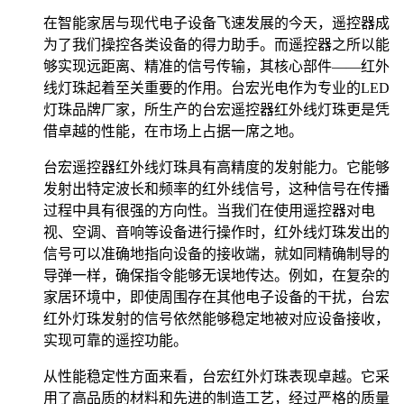
在智能家居与现代电子设备飞速发展的今天，遥控器成
为了我们操控各类设备的得力助手。而遥控器之所以能
够实现远距离、精准的信号传输，其核心部件——红外
线灯珠起着至关重要的作用。台宏光电作为专业的LED
灯珠品牌厂家，所生产的台宏遥控器红外线灯珠更是凭
借卓越的性能，在市场上占据一席之地。
台宏遥控器红外线灯珠具有高精度的发射能力。它能够
发射出特定波长和频率的红外线信号，这种信号在传播
过程中具有很强的方向性。当我们在使用遥控器对电
视、空调、音响等设备进行操作时，红外线灯珠发出的
信号可以准确地指向设备的接收端，就如同精确制导的
导弹一样，确保指令能够无误地传达。例如，在复杂的
家居环境中，即使周围存在其他电子设备的干扰，台宏
红外灯珠发射的信号依然能够稳定地被对应设备接收，
实现可靠的遥控功能。
从性能稳定性方面来看，台宏红外灯珠表现卓越。它采
用了高品质的材料和先进的制造工艺，经过严格的质量