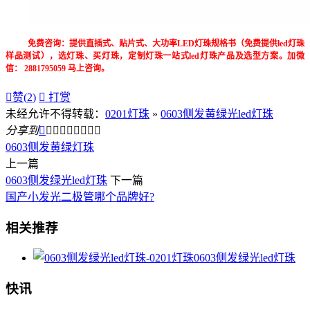
免费咨询：提供直插式、贴片式、大功率LED灯珠规格书（免费提供led灯珠
样品测试），选灯珠、买灯珠，定制灯珠一站式led灯珠产品及选型方案。加微
信： 2881795059 马上咨询。

赞(
2
)

打赏
未经允许不得转载：
0201灯珠
»
0603侧发黄绿光led灯珠
分享到









0603侧发黄绿灯珠
上一篇
0603侧发绿光led灯珠
下一篇
国产小发光二极管哪个品牌好?
相关推荐
0603侧发绿光led灯珠
快讯