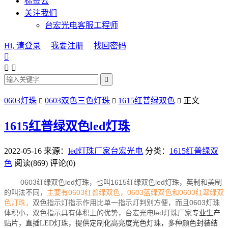
标签云
关注我们
台宏光电客服工程师
Hi, 请登录
我要注册
找回密码




0603灯珠
0603双色三色灯珠
1615红普绿双色
正文



1615红普绿双色led灯珠
2022-05-16
来源：
led灯珠厂家台宏光电
分类：
1615红普绿双
色
阅读(869)
评论(0)
0603红绿双色led灯珠，也叫1615红绿双色led灯珠，英制和美制
的叫法不同，
主要有0603红普绿双色，0603蓝绿双色和0603红翠绿双
色灯珠，
双色指示灯指示作用比单一指示灯判别方便，而且0603灯珠
体积小，双色指示具有体积上的优势，
台宏光电
led灯珠厂家
专业生产
贴片，直插LED灯珠，提供定制化高亮度光色灯珠，多种颜色封装结