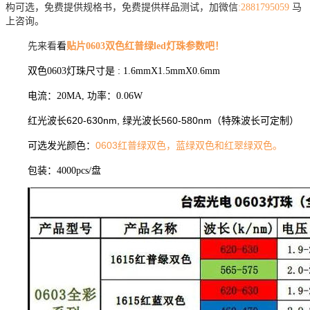
构可选，免费提供规格书，免费提供样品测试，加微信
:2881795059
马
上咨询。
先来看
看
贴片0603双色红普绿led灯珠参数吧！
双色0603灯珠尺寸是 : 1.6mmX1.5mmX0.6mm
电流：20MA, 功率：0.06W
红光波长620-630nm, 绿光波长560-580nm
（特殊波长可定制）
可选发光颜色：
0603红普绿双色，蓝绿双色和红翠绿双色。
包装：4000pcs/盘