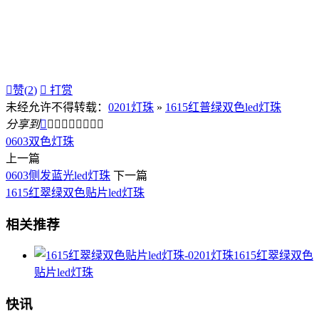

赞(
2
)

打赏
未经允许不得转载：
0201灯珠
»
1615红普绿双色led灯珠
分享到









0603双色灯珠
上一篇
0603侧发蓝光led灯珠
下一篇
1615红翠绿双色贴片led灯珠
相关推荐
1615红翠绿双色
贴片led灯珠
快讯