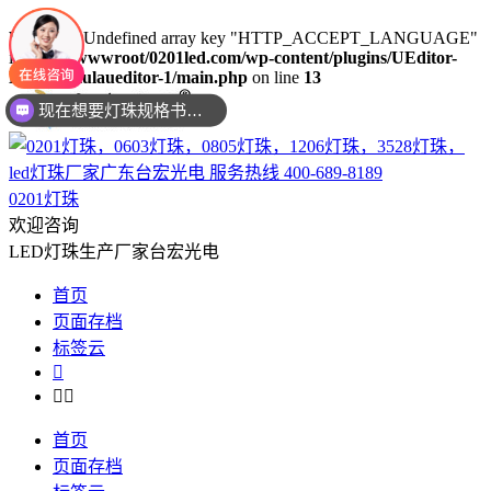
Warning
: Undefined array key "HTTP_ACCEPT_LANGUAGE"
in
/www/wwwroot/0201led.com/wp-content/plugins/UEditor-
现在想要灯珠规格书资料还是要样品测试呢？么？
KityFormulaueditor-1/main.php
on line
13
可以介绍下你们的产品么？
0201灯珠
欢迎咨询
LED灯珠生产厂家台宏光电
首页
页面存档
标签云



首页
页面存档