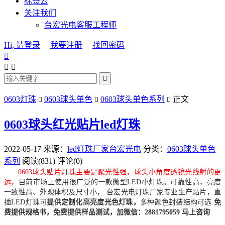
标签云
关注我们
台宏光电客服工程师
Hi, 请登录
我要注册
找回密码




0603灯珠
0603球头单色
0603球头单色系列
正文



0603球头红光贴片led灯珠
2022-05-17
来源：
led灯珠厂家台宏光电
分类：
0603球头单色
系列
阅读(831)
评论(0)
0603球头贴片灯珠主要是聚光性强，球头小角度透镜光线射的更
远，
目前市场上使用很广泛的一款微型LED小灯珠。可靠性高，亮度
一致性高、外观体积及尺寸小，
台宏光电灯珠厂家专业生产贴片，直
插LED灯珠可
提供定制化高亮度光色灯珠，
多种颜色封装结构可选
免
费提供规格书，免费提供样品测试，加微信：2881795059 马上咨询