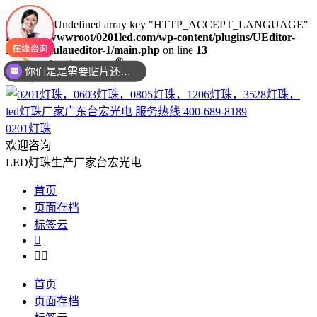
Warning
: Undefined array key "HTTP_ACCEPT_LANGUAGE"
in
/www/wwwroot/0201led.com/wp-content/plugins/UEditor-
KityFormulaueditor-1/main.php
on line
13
你们是是需要贴片还是插件灯珠呢？
0201灯珠
欢迎咨询
LED灯珠生产厂家台宏光电
首页
页面存档
标签云



首页
页面存档