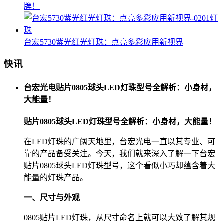
牌！
台宏5730紫光红光灯珠：点亮多彩应用新视界
快讯
台宏光电贴片0805球头LED灯珠型号全解析：小身材，
大能量！
贴片0805球头LED灯珠型号全解析：小身材，大能量！
在LED灯珠的广阔天地里，台宏光电一直以其专业、可
靠的产品备受关注。今天，我们就来深入了解一下台宏
贴片0805球头LED灯珠型号，这个看似小巧却蕴含着大
能量的灯珠产品。
一、尺寸与外观
0805贴片LED灯珠，从尺寸命名上就可以大致了解其规