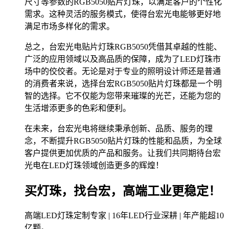
尺寸等参数的RGB5050贴片灯珠，以满足客户的个性化
需求。这种灵活的服务模式，使得台宏光电能够更好地
满足市场多样化的需求。
总之，台宏光电贴片灯珠RGB5050凭借其卓越的性能、
广泛的应用领域以及高品质的保障，成为了LED灯珠市
场中的佼佼者。无论是对于专业的照明设计师还是普通
的消费者来说，选择台宏RGB5050贴片灯珠都是一个明
智的选择。它不仅能为您带来璀璨的光芒，还能为您的
生活增添更多的色彩和便利。
在未来，台宏光电将继续秉承创新、品质、服务的理
念，不断提升RGB5050贴片灯珠的性能和品质，为全球
客户提供更加优质的产品和服务。让我们共同期待台宏
光电在LED灯珠领域创造更多的辉煌！
买灯珠，找台宏，高端工业更稳定！
高端LED灯珠定制专家 | 16年LED行业深耕 | 年产能超10
亿颗。