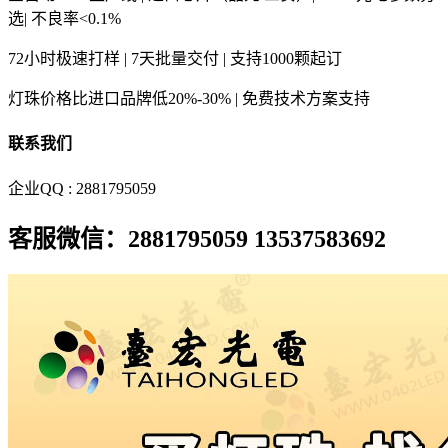
选| 不良率<0.1%
72小时极速打样 | 7天批量交付 | 支持1000颗起订
灯珠价格比进口品牌低20%-30% | 免费技术方案支持
联系我们
企业QQ : 2881795059
客服微信：2881795059 13537583692