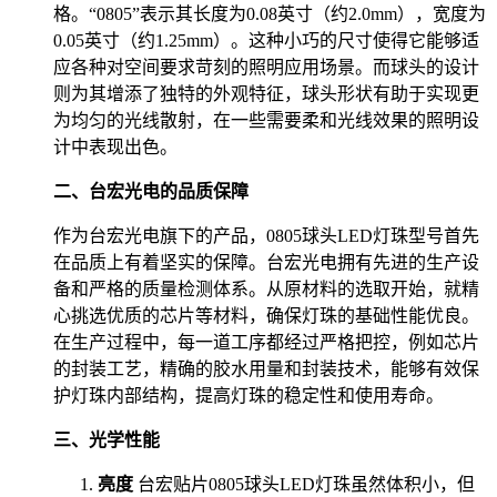
格。“0805”表示其长度为0.08英寸（约2.0mm），宽度为
0.05英寸（约1.25mm）。这种小巧的尺寸使得它能够适
应各种对空间要求苛刻的照明应用场景。而球头的设计
则为其增添了独特的外观特征，球头形状有助于实现更
为均匀的光线散射，在一些需要柔和光线效果的照明设
计中表现出色。
二、台宏光电的品质保障
作为台宏光电旗下的产品，0805球头LED灯珠型号首先
在品质上有着坚实的保障。台宏光电拥有先进的生产设
备和严格的质量检测体系。从原材料的选取开始，就精
心挑选优质的芯片等材料，确保灯珠的基础性能优良。
在生产过程中，每一道工序都经过严格把控，例如芯片
的封装工艺，精确的胶水用量和封装技术，能够有效保
护灯珠内部结构，提高灯珠的稳定性和使用寿命。
三、光学性能
亮度
台宏贴片0805球头LED灯珠虽然体积小，但