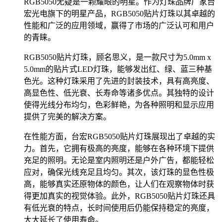
RGB5050无疑是一颗耀眼的明星。作为灯珠品牌厂家台
宏光电旗下的明星产品，RGB5050贴片灯珠以其卓越的
性能和广泛的应用领域，赢得了市场的广泛认可和用户
的青睐。
RGB5050贴片灯珠，顾名思义，是一款尺寸为5.0mm x
5.0mm的贴片式LED灯珠，能够发出红、绿、蓝三种基
色光。这种灯珠采用了先进的封装技术，具有高亮度、
高显色性、低光衰、长寿命等诸多优点。其独特的设计
使得光线分布均匀，色彩鲜艳，为各种照明和显示应用
提供了完美的解决方案。
在性能方面，台宏RGB5050贴片灯珠展现出了卓越的实
力。首先，它拥有极高的亮度，能够在各种环境下提供
充足的照明。无论是室内照明还是户外广告，都能轻松
应对，确保光线充足且均匀。其次，该灯珠的显色性极
高，能够真实还原物体的颜色，让人们在观察物体时获
得更加真实的视觉体验。此外，RGB5050贴片灯珠还具
有低光衰的特点，长时间使用后仍能保持稳定的亮度，
大大延长了使用寿命。