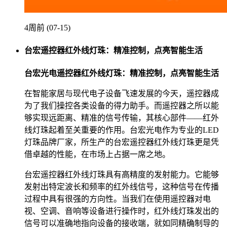
4周前 (07-15)
台宏遥控器红外线灯珠：精准控制，点亮智能生活
台宏光电遥控器红外线灯珠：精准控制，点亮智能生活
在智能家居与现代电子设备飞速发展的今天，遥控器成
为了我们操控各类设备的得力助手。而遥控器之所以能
够实现远距离、精准的信号传输，其核心部件——红外
线灯珠起着至关重要的作用。台宏光电作为专业的LED
灯珠品牌厂家，所生产的台宏遥控器红外线灯珠更是凭
借卓越的性能，在市场上占据一席之地。
台宏遥控器红外线灯珠具有高精度的发射能力。它能够
发射出特定波长和频率的红外线信号，这种信号在传播
过程中具有很强的方向性。当我们在使用遥控器对电
视、空调、音响等设备进行操作时，红外线灯珠发出的
信号可以准确地指向设备的接收端，就如同精确制导的