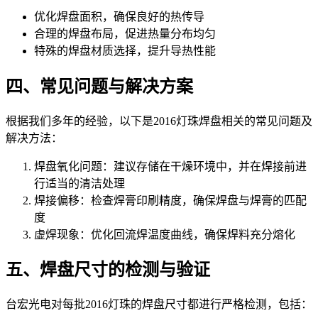
优化焊盘面积，确保良好的热传导
合理的焊盘布局，促进热量分布均匀
特殊的焊盘材质选择，提升导热性能
四、常见问题与解决方案
根据我们多年的经验，以下是2016灯珠焊盘相关的常见问题及
解决方法：
焊盘氧化问题：建议存储在干燥环境中，并在焊接前进
行适当的清洁处理
焊接偏移：检查焊膏印刷精度，确保焊盘与焊膏的匹配
度
虚焊现象：优化回流焊温度曲线，确保焊料充分熔化
五、焊盘尺寸的检测与验证
台宏光电对每批2016灯珠的焊盘尺寸都进行严格检测，包括：