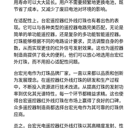
用寿命可以大大延长。用户不需要频繁地更换电池，既
节省了成本，又减少了废旧电池对环境的影响。
在适配性上，台宏遥控器红外线灯珠也有着出色的表
现。它可以与各种类型的遥控器电路完美匹配，无论是
简单的单功能遥控器，还是复杂的多功能智能遥控器。
灯珠能够根据不同的电路设计要求，灵活调整自身的参
数，从而实现更佳的红外信号发射效果。这也为遥控器
制造商提供了极大的便利，他们可以放心地选用台宏红
外灯珠，而不用担心适配性问题。
台宏光电作为灯珠品牌厂家，一直以来都以品质和创新
为发展理念。在遥控器红外线灯珠的研发和生产过程
中，不断投入资源进行技术改进。从提高灯珠的发射功
率到优化其光谱特性，每一个环节都精益求精。这也使
得台宏遥控器红外线灯珠在市场上赢得了良好的口碑，
众多遥控器制造商都选择台宏光电作为其可靠的灯珠供
应商。
总之，台宏光电遥控器红外线灯珠以其高精度发射、性