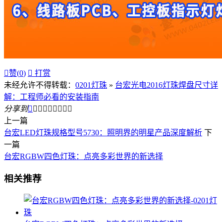

赞(
0
)

打赏
未经允许不得转载：
0201灯珠
»
台宏光电2016灯珠焊盘尺寸详
解：工程师必看的安装指南
分享到









上一篇
台宏LED灯珠规格型号5730：照明界的明星产品深度解析
下
一篇
台宏RGBW四色灯珠：点亮多彩世界的新选择
相关推荐