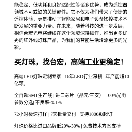
能稳定、低功耗和良好适配性等诸多优势，成为遥控器
领域不可或缺的关键部件。它不仅为我们带来了便捷的
遥控体验，更是推动了智能家居和电子设备操控技术不
断发展的重要力量。在未来，随着科技的进一步发展，
相信台宏光电将继续在这个领域深耕细作，推出更多优
秀的红外线灯珠产品，为我们的智能生活增添更多的光
彩。
买灯珠，找台宏，高端工业更稳定！
高端LED灯珠定制专家 | 16年LED行业深耕 | 年产能超10
亿颗。
全自动SMT生产线 | 进口芯片（晶元/三安）| 100%光电
参数分选| 不良率<0.1%
72小时极速打样 | 7天批量交付 | 支持1000颗起订
灯珠价格比进口品牌低20%-30% | 免费技术方案支持