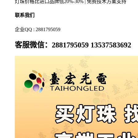
灯珠价格比进口品牌低20%-30% | 免费技术方案支持
联系我们
企业QQ : 2881795059
客服微信：2881795059 13537583692