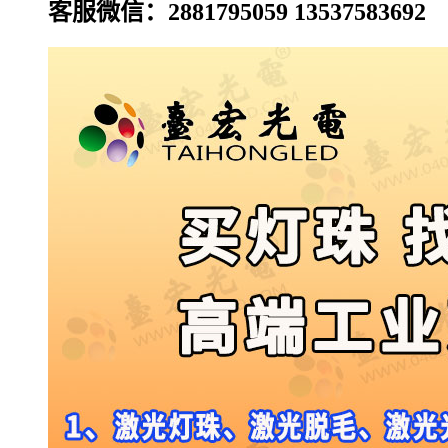
客服微信：2881795059 13537583692