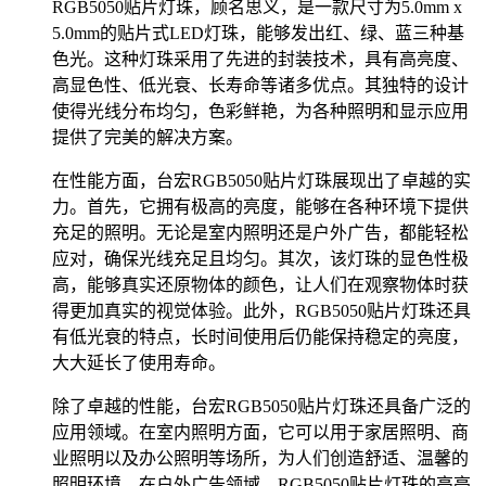
RGB5050贴片灯珠，顾名思义，是一款尺寸为5.0mm x
5.0mm的贴片式LED灯珠，能够发出红、绿、蓝三种基
色光。这种灯珠采用了先进的封装技术，具有高亮度、
高显色性、低光衰、长寿命等诸多优点。其独特的设计
使得光线分布均匀，色彩鲜艳，为各种照明和显示应用
提供了完美的解决方案。
在性能方面，台宏RGB5050贴片灯珠展现出了卓越的实
力。首先，它拥有极高的亮度，能够在各种环境下提供
充足的照明。无论是室内照明还是户外广告，都能轻松
应对，确保光线充足且均匀。其次，该灯珠的显色性极
高，能够真实还原物体的颜色，让人们在观察物体时获
得更加真实的视觉体验。此外，RGB5050贴片灯珠还具
有低光衰的特点，长时间使用后仍能保持稳定的亮度，
大大延长了使用寿命。
除了卓越的性能，台宏RGB5050贴片灯珠还具备广泛的
应用领域。在室内照明方面，它可以用于家居照明、商
业照明以及办公照明等场所，为人们创造舒适、温馨的
照明环境。在户外广告领域，RGB5050贴片灯珠的高亮