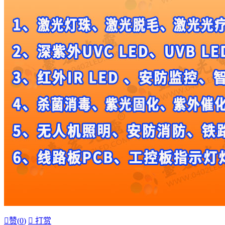

赞(
0
)

打赏