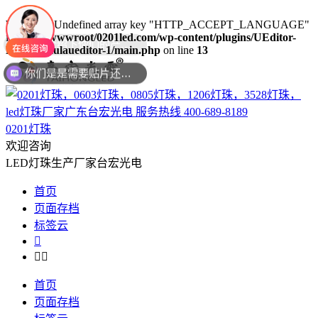
Warning
: Undefined array key "HTTP_ACCEPT_LANGUAGE"
in
/www/wwwroot/0201led.com/wp-content/plugins/UEditor-
KityFormulaueditor-1/main.php
on line
13
你们是是需要贴片还是插件灯珠呢？
0201灯珠
欢迎咨询
LED灯珠生产厂家台宏光电
首页
页面存档
标签云



首页
页面存档