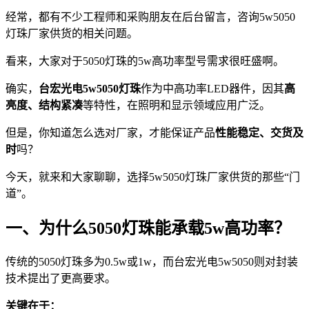
经常，都有不少工程师和采购朋友在后台留言，咨询5w5050
灯珠厂家供货的相关问题。
看来，大家对于5050灯珠的5w高功率型号需求很旺盛啊。
确实，
台宏光电5w5050灯珠
作为中高功率LED器件，因其
高
亮度、结构紧凑
等特性，在照明和显示领域应用广泛。
但是，你知道怎么选对厂家，才能保证产品
性能稳定、交货及
时
吗？
今天，就来和大家聊聊，选择5w5050灯珠厂家供货的那些“门
道”。
一、为什么5050灯珠能承载5w高功率？
传统的5050灯珠多为0.5w或1w，而台宏光电5w5050则对封装
技术提出了更高要求。
关键在于：