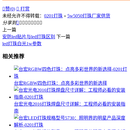

赞(
0
)

打赏
未经允许不得转载：
0201灯珠
»
5w5050灯珠厂家供货
分享到









上一篇
安防led贴片与led灯珠区别
下一篇
led灯珠白光1w参数
相关推荐
台宏RGBW四色灯珠：点亮多彩世界的新选择
台宏光电2016灯珠焊盘尺寸详解：工程师必看的安装指
南