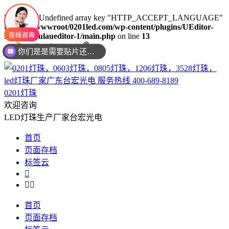
Warning
: Undefined array key "HTTP_ACCEPT_LANGUAGE"
in
/www/wwwroot/0201led.com/wp-content/plugins/UEditor-
你们是是需要贴片还是插件灯珠呢？
KityFormulaueditor-1/main.php
on line
13
现在想要灯珠规格书资料还是要样品测试呢？么？
0201灯珠
欢迎咨询
LED灯珠生产厂家台宏光电
首页
页面存档
标签云



首页
页面存档