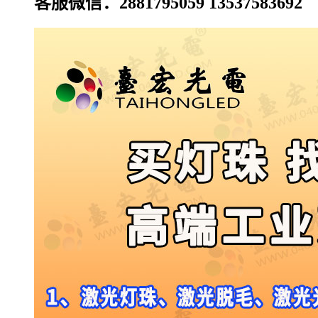
客服微信：2881795059 13537583692