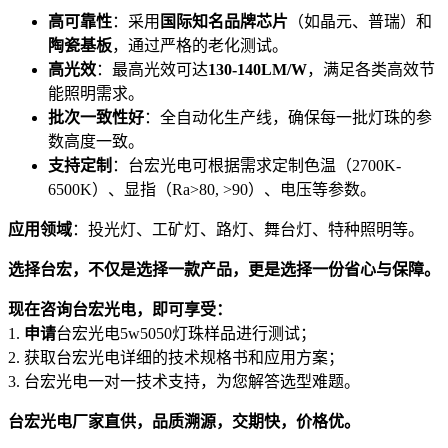
高可靠性
：采用
国际知名品牌芯片
（如晶元、普瑞）和
陶瓷基板
，通过严格的老化测试。
高光效
：最高光效可达
130-140LM/W
，满足各类高效节
能照明需求。
批次一致性好
：全自动化生产线，确保每一批灯珠的参
数高度一致。
支持定制
：台宏光电可根据需求定制色温（2700K-
6500K）、显指（Ra>80, >90）、电压等参数。
应用领域
：投光灯、工矿灯、路灯、舞台灯、特种照明等。
选择台宏，不仅是选择一款产品，更是选择一份省心与保障。
现在咨询台宏光电，即可享受：
1.
申请
台宏光电5w5050灯珠样品进行测试；
2. 获取台宏光电详细的技术规格书和应用方案；
3. 台宏光电一对一技术支持，为您解答选型难题。
台宏光电厂家直供，品质溯源，交期快，价格优。