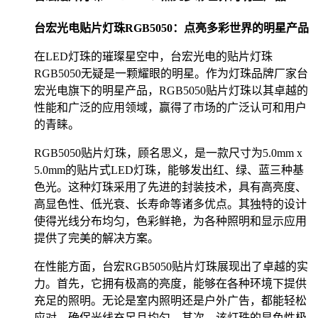
台宏光电贴片灯珠RGB5050：点亮多彩世界的明星产品
在LED灯珠的璀璨星空中，台宏光电的贴片灯珠
RGB5050无疑是一颗耀眼的明星。作为灯珠品牌厂家台
宏光电旗下的明星产品，RGB5050贴片灯珠以其卓越的
性能和广泛的应用领域，赢得了市场的广泛认可和用户
的青睐。
RGB5050贴片灯珠，顾名思义，是一款尺寸为5.0mm x
5.0mm的贴片式LED灯珠，能够发出红、绿、蓝三种基
色光。这种灯珠采用了先进的封装技术，具有高亮度、
高显色性、低光衰、长寿命等诸多优点。其独特的设计
使得光线分布均匀，色彩鲜艳，为各种照明和显示应用
提供了完美的解决方案。
在性能方面，台宏RGB5050贴片灯珠展现出了卓越的实
力。首先，它拥有极高的亮度，能够在各种环境下提供
充足的照明。无论是室内照明还是户外广告，都能轻松
应对，确保光线充足且均匀。其次，该灯珠的显色性极