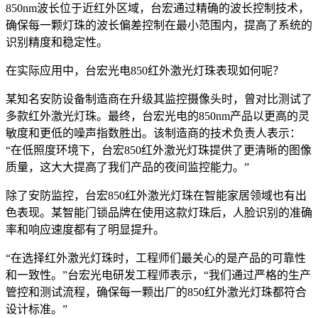
850nm波长位于近红外区域，台宏通过精确的波长控制技术，
确保每一颗灯珠的波长偏差控制在最小范围内，提高了系统的
识别精度和稳定性。
在实际应用中，台宏光电850红外激光灯珠表现如何呢？
某知名安防设备制造商在升级其监控摄像头时，曾对比测试了
多款红外激光灯珠。最终，台宏光电的850nm产品以更高的灵
敏度和更低的噪声指数胜出。该制造商的技术负责人表示：
“在低照度环境下，台宏850红外激光灯珠提供了更清晰的图像
质量，这大大提高了我们产品的夜间监控能力。”
除了安防监控，台宏850红外激光灯珠在智能家居领域也有出
色表现。某智能门锁品牌在使用这款灯珠后，人脸识别的准确
率和响应速度都有了明显提升。
“在选择红外激光灯珠时，工程师们最关心的是产品的可靠性
和一致性。”台宏光电研发工程师表示，“我们通过严格的生产
管控和测试流程，确保每一颗出厂的850红外激光灯珠都符合
设计标准。”