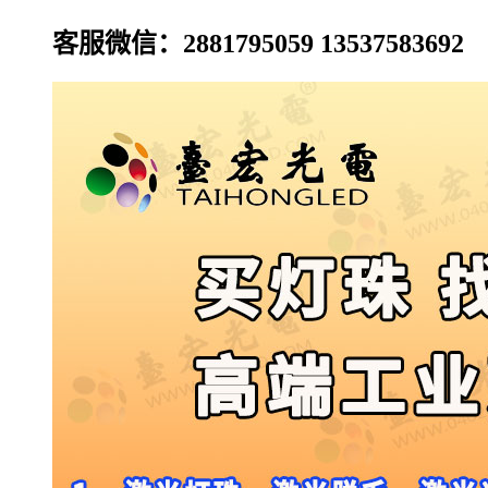
客服微信：2881795059 13537583692