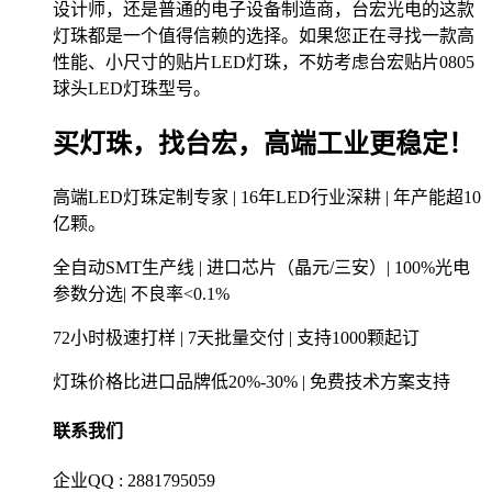
设计师，还是普通的电子设备制造商，台宏光电的这款
灯珠都是一个值得信赖的选择。如果您正在寻找一款高
性能、小尺寸的贴片LED灯珠，不妨考虑台宏贴片0805
球头LED灯珠型号。
买灯珠，找台宏，高端工业更稳定！
高端LED灯珠定制专家 | 16年LED行业深耕 | 年产能超10
亿颗。
全自动SMT生产线 | 进口芯片（晶元/三安）| 100%光电
参数分选| 不良率<0.1%
72小时极速打样 | 7天批量交付 | 支持1000颗起订
灯珠价格比进口品牌低20%-30% | 免费技术方案支持
联系我们
企业QQ : 2881795059