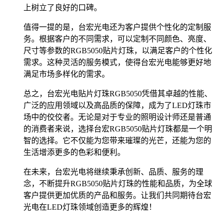
上树立了良好的口碑。
值得一提的是，台宏光电还为客户提供个性化的定制服
务。根据客户的不同需求，可以定制不同颜色、亮度、
尺寸等参数的RGB5050贴片灯珠，以满足客户的个性化
需求。这种灵活的服务模式，使得台宏光电能够更好地
满足市场多样化的需求。
总之，台宏光电贴片灯珠RGB5050凭借其卓越的性能、
广泛的应用领域以及高品质的保障，成为了LED灯珠市
场中的佼佼者。无论是对于专业的照明设计师还是普通
的消费者来说，选择台宏RGB5050贴片灯珠都是一个明
智的选择。它不仅能为您带来璀璨的光芒，还能为您的
生活增添更多的色彩和便利。
在未来，台宏光电将继续秉承创新、品质、服务的理
念，不断提升RGB5050贴片灯珠的性能和品质，为全球
客户提供更加优质的产品和服务。让我们共同期待台宏
光电在LED灯珠领域创造更多的辉煌！