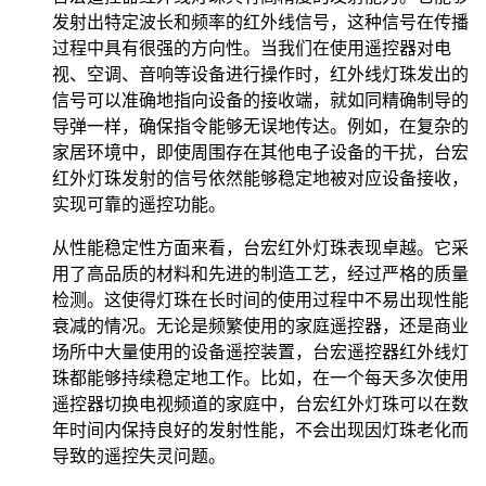
发射出特定波长和频率的红外线信号，这种信号在传播
过程中具有很强的方向性。当我们在使用遥控器对电
视、空调、音响等设备进行操作时，红外线灯珠发出的
信号可以准确地指向设备的接收端，就如同精确制导的
导弹一样，确保指令能够无误地传达。例如，在复杂的
家居环境中，即使周围存在其他电子设备的干扰，台宏
红外灯珠发射的信号依然能够稳定地被对应设备接收，
实现可靠的遥控功能。
从性能稳定性方面来看，台宏红外灯珠表现卓越。它采
用了高品质的材料和先进的制造工艺，经过严格的质量
检测。这使得灯珠在长时间的使用过程中不易出现性能
衰减的情况。无论是频繁使用的家庭遥控器，还是商业
场所中大量使用的设备遥控装置，台宏遥控器红外线灯
珠都能够持续稳定地工作。比如，在一个每天多次使用
遥控器切换电视频道的家庭中，台宏红外灯珠可以在数
年时间内保持良好的发射性能，不会出现因灯珠老化而
导致的遥控失灵问题。