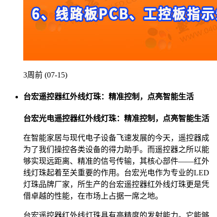
3周前 (07-15)
台宏遥控器红外线灯珠：精准控制，点亮智能生活
台宏光电遥控器红外线灯珠：精准控制，点亮智能生活
在智能家居与现代电子设备飞速发展的今天，遥控器成
为了我们操控各类设备的得力助手。而遥控器之所以能
够实现远距离、精准的信号传输，其核心部件——红外
线灯珠起着至关重要的作用。台宏光电作为专业的LED
灯珠品牌厂家，所生产的台宏遥控器红外线灯珠更是凭
借卓越的性能，在市场上占据一席之地。
台宏遥控器红外线灯珠具有高精度的发射能力。它能够