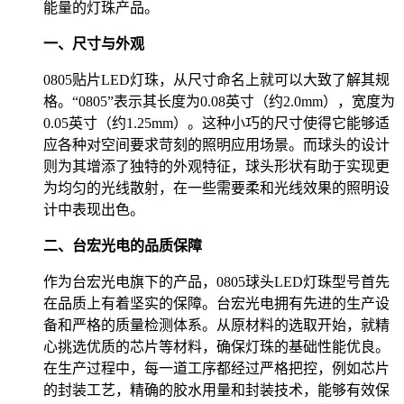
能量的灯珠产品。
一、尺寸与外观
0805贴片LED灯珠，从尺寸命名上就可以大致了解其规
格。“0805”表示其长度为0.08英寸（约2.0mm），宽度为
0.05英寸（约1.25mm）。这种小巧的尺寸使得它能够适
应各种对空间要求苛刻的照明应用场景。而球头的设计
则为其增添了独特的外观特征，球头形状有助于实现更
为均匀的光线散射，在一些需要柔和光线效果的照明设
计中表现出色。
二、台宏光电的品质保障
作为台宏光电旗下的产品，0805球头LED灯珠型号首先
在品质上有着坚实的保障。台宏光电拥有先进的生产设
备和严格的质量检测体系。从原材料的选取开始，就精
心挑选优质的芯片等材料，确保灯珠的基础性能优良。
在生产过程中，每一道工序都经过严格把控，例如芯片
的封装工艺，精确的胶水用量和封装技术，能够有效保