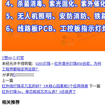

赞(
0
)

打赏
未经允许不得转载：
0201灯珠
»
红外激光灯珠850台宏，为何
工程师都指定用这款？
分享到









上一篇
红外线灯珠买几瓦的好？3大核心因素和5个应用场景
下一篇
红外灯珠3w，单芯和双芯怎么选？3点说透了
相关推荐