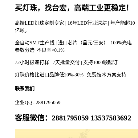
买灯珠，找台宏，高端工业更稳定！
高端LED灯珠定制专家 | 16年LED行业深耕 | 年产能超10
亿颗。
全自动SMT生产线 | 进口芯片（晶元/三安）| 100%光电
参数分选| 不良率<0.1%
72小时极速打样 | 7天批量交付 | 支持1000颗起订
灯珠价格比进口品牌低20%-30% | 免费技术方案支持
联系我们
企业QQ : 2881795059
客服微信：2881795059 13537583692