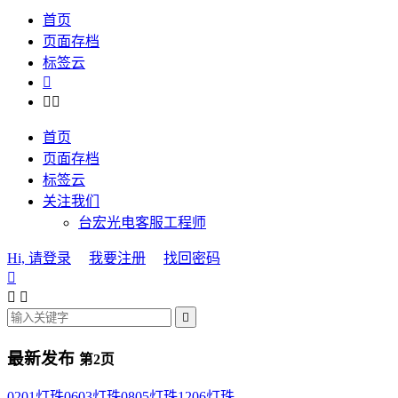
首页
页面存档
标签云



首页
页面存档
标签云
关注我们
台宏光电客服工程师
Hi, 请登录
我要注册
找回密码




最新发布
第2页
0201灯珠
0603灯珠
0805灯珠
1206灯珠