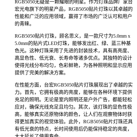
RGB5050无疑是一颗耀眼的明星。作为灯珠品牌厂家台
宏光电旗下的明星产品，RGB5050贴片灯珠以其卓越的
性能和广泛的应用领域，赢得了市场的广泛认可和用户
的青睐。
RGB5050贴片灯珠，顾名思义，是一款尺寸为5.0mm x
5.0mm的贴片式LED灯珠，能够发出红、绿、蓝三种基
色光。这种灯珠采用了先进的封装技术，具有高亮度、
高显色性、低光衰、长寿命等诸多优点。其独特的设计
使得光线分布均匀，色彩鲜艳，为各种照明和显示应用
提供了完美的解决方案。
在性能方面，台宏RGB5050贴片灯珠展现出了卓越的实
力。首先，它拥有极高的亮度，能够在各种环境下提供
充足的照明。无论是室内照明还是户外广告，都能轻松
应对，确保光线充足且均匀。其次，该灯珠的显色性极
高，能够真实还原物体的颜色，让人们在观察物体时获
得更加真实的视觉体验。此外，RGB5050贴片灯珠还具
有低光衰的特点，长时间使用后仍能保持稳定的亮度，
大大延长了使用寿命。