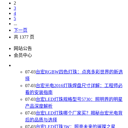
2
3
4
5
...
下一页
共 1377 页
网站公告
会员中心
07-03
台宏RGBW四色灯珠：点亮多彩世界的新选
择
07-03
台宏光电2016灯珠焊盘尺寸详解：工程师必
看的安装指南
07-03
台宏LED灯珠规格型号5730：照明界的明星
产品深度解析
07-03
台宏LED灯珠哪个厂家买？揭秘台宏光电背
后的品质与选择
07-03
台宏LED灯珠3W：照亮未来的璀璨之星