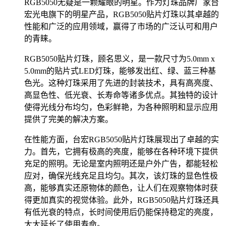
RGB5050无疑是一颗耀眼的明星。作为灯珠品牌厂家台
宏光电旗下的明星产品，RGB5050贴片灯珠以其卓越的
性能和广泛的应用领域，赢得了市场的广泛认可和用户
的青睐。
RGB5050贴片灯珠，顾名思义，是一款尺寸为5.0mm x
5.0mm的贴片式LED灯珠，能够发出红、绿、蓝三种基
色光。这种灯珠采用了先进的封装技术，具有高亮度、
高显色性、低光衰、长寿命等诸多优点。其独特的设计
使得光线分布均匀，色彩鲜艳，为各种照明和显示应用
提供了完美的解决方案。
在性能方面，台宏RGB5050贴片灯珠展现出了卓越的实
力。首先，它拥有极高的亮度，能够在各种环境下提供
充足的照明。无论是室内照明还是户外广告，都能轻松
应对，确保光线充足且均匀。其次，该灯珠的显色性极
高，能够真实还原物体的颜色，让人们在观察物体时获
得更加真实的视觉体验。此外，RGB5050贴片灯珠还具
有低光衰的特点，长时间使用后仍能保持稳定的亮度，
大大延长了使用寿命。