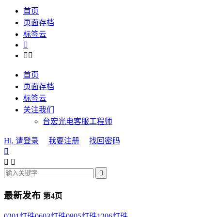
首页
页面存档
标签云



首页
页面存档
标签云
关注我们
台宏光电客服工程师
Hi, 请登录
我要注册
找回密码




最新发布
第4页
0201灯珠
0603灯珠
0805灯珠
1206灯珠