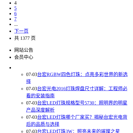
4
5
6
7
...
下一页
共 1377 页
网站公告
会员中心
07-03
台宏RGBW四色灯珠：点亮多彩世界的新选
择
07-03
台宏光电2016灯珠焊盘尺寸详解：工程师必
看的安装指南
07-03
台宏LED灯珠规格型号5730：照明界的明星
产品深度解析
07-03
台宏LED灯珠哪个厂家买？揭秘台宏光电背
后的品质与选择
07-03
台宏LED灯珠3W：照亮未来的璀璨之星